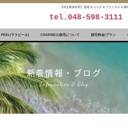
【埼玉県深谷市】 脱毛 & エステ & ブライダル &
tel.
048-598-3111
A PEEL(ララピール)
CHARMEの脱毛について
脱毛料金/プラン
​新着情報・ブログ
Information & Blog