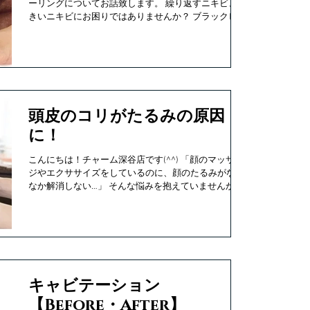
ーリングについてお話致します。 繰り返すニキビ、大
きいニキビにお困りではありませんか？ ブラックピー
リングとは.... 通常光(IPL)は黒いものに反応します。
ブラックピーリングジェルを塗布し照射すること
で、...
頭皮のコリがたるみの原因
に！
こんにちは！チャーム深谷店です(^^) 「顔のマッサー
ジやエクササイズをしているのに、顔のたるみがなか
なか解消しない…」 そんな悩みを抱えていませんか？
顔のたるみは顔の皮膚だけの問題ではなく、頭皮の状
態が深く関係しているのです。...
キャビテーション
【Before・After】