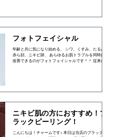
キング♪...
フォトフェイシャル
年齢と共に気になり始める、 シワ、くすみ、たるみ、
赤ら顔、ニキビ跡、 あらゆるお肌トラブルを同時に
改善できるのがフォトフェイシャルです＾＾ 従来のフ
ォトエステはIPLと呼ばれる光を照射し コラーゲン生
成やターンオーバーを促進させることでお肌トラブル
を改善していました。...
ニキビ肌の方におすすめ！ブ
ラックピーリング！
こんにちは！チャームです♪ 本日は当店のブラックピ