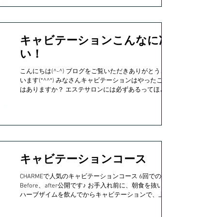
キャビテーションこんなに凄
い！
こんにちは(^-^) ブログをご覧いただきありがとうござ
います(*^^*) みなさんキャビテーションはやったこと
はありますか？ エステサロンには必ずあるってほど人
気の美容機械です☆ まずキャビテーションとは 超音
波により脂肪細胞を破壊する痩身機械です。...
キャビテーションコース
CHARMEで人気のキャビテーションコース 6回での
Before、after公開です♪ お手入れ前に、朝食を抜いて
ハーブザイムを飲んでからキャビテーションで、上半
身ボディートリートメント！ サロンに来る時は、20分
ウォーキングしてからご来店して、帰りも20分ウォー