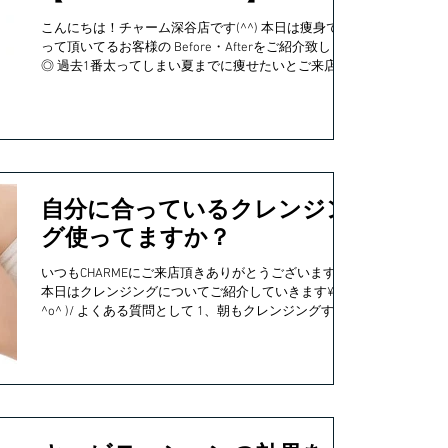
こんにちは！チャーム深谷店です(^^) 本日は痩身で通
って頂いてるお客様の Before・Afterをご紹介致します
◎ 過去1番太ってしまい夏までに痩せたいとご来店頂
きました！ キャビテーション50分×15回コースご契約
のお客様です♪...
自分に合っているクレンジン
グ使ってますか？
いつもCHARMEにご来店頂きありがとうございます♪
本日はクレンジングについてご紹介していきます¥(
^o^ )/ よくある質問として 1、朝もクレンジングする
べき？？ 2、すっぴんでもクレンジングするべき？？
論外です ...