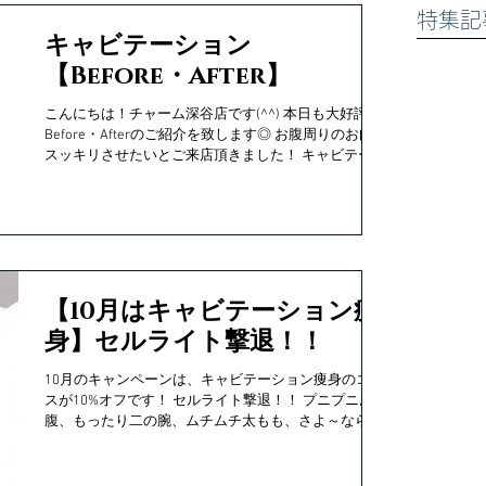
特集記
キャビテーション
【Before・After】
こんにちは！チャーム深谷店です(^^) 本日も大好評の
Before・Afterのご紹介を致します◎ お腹周りのお肉を
スッキリさせたいとご来店頂きました！ キャビテーシ
ョン50分×10回コースご契約のお客様です♪ こちらは8
回目のお写真となります。...
【10月はキャビテーション痩
身】セルライト撃退！！
10月のキャンペーンは、キャビテーション痩身のコー
スが10%オフです！ セルライト撃退！！ プニプニお
腹、もったり二の腕、ムチムチ太もも、さよ～なら～
♪ 気になるカラダを、見せたいカラダへ変えましょ
う！ ---キャビテーションとは--- 一言でキャビテーシ
ョンを表すと...