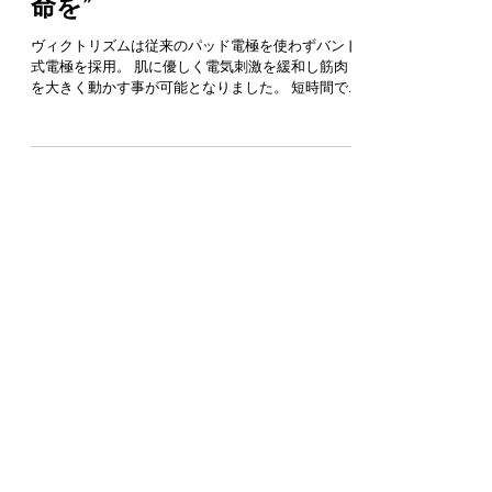
最新型EMSで "カラダに革
命を"
ヴィクトリズムは従来のパッド電極を使わずバンド
式電極を採用。 肌に優しく電気刺激を緩和し筋肉
を大きく動かす事が可能となりました。 短時間で
インナーマッスル、アウターマッスルを効率よく刺
激いたします。 ヴィクトリズムのコンセプトは、
下肢全体に特化したEMS機器です。...