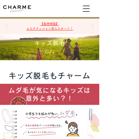
空席確認&予約
【採用情報】
エステティシャン求人スタート！
キッズ脱毛
Kid's
キッズ脱毛もチャーム
ムダ毛が気になるキッズは
意外と多い？！