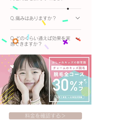
話でのご相談も承っておりますの
A.初回のカウンセリングには約60
で、048-598-3111までお電話
分ほどかかります。 かかる時間は
Q.痛みはありますか？
にてお問い合わせください。ま
前後する場合がございますので、
た、いずれの場合も、当社が親権
時間には余裕をもってお越しくだ
A.体感には個人差がございますが
者様のご同席を必要としている場
さい。 カウンセリングでは、脱毛
痛みはほとんど感じることがない
Q.どのくらい通えば効果を実
合には、ご予約はお電話または
感できますか？
コース内容、効果、システム案内
やさしい脱毛です。 体感が強い場
WEBにて親権者様よりお願いいた
などお客様の疑問や不安をお伺い
合には遠慮なくスタッフにお申し
します。
A.毛量や箇所等により個人差がご
し、ご納得いただけるまできちん
付けください。
ざいます。 個人差はございます
とご説明いたします。肌チェック
が、体毛の場合、3〜4回で自己処
やプラン提案もご希望に合わせて
理が非常に楽になり効果を実感で
行っております。
きます。以下、施術回数の目安と
なります。 【体毛】 減毛したい
場合→5回程度 ツルツルにしたい
場合→10回程度 【V,I,O】 減毛し
たい場合→10回程度 ツルツルに
料金を確認する＞
したい場合→20回程度 ※お客様
それぞれの毛量、毛質、肌質によ