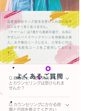
成長途中のキッズ脱毛を受け入れているサ
ロンはそう多くありません。
「チャーム」は7歳から施術可能で、お肌に
やさしいハイスペックマシンを地域独占導
入。お子様のニーズに応え、小学生に向け
たムダ毛脱毛コースをご提供しておりま
す。
よくあるご質問
Q.親権者と一緒に来店しない
とカウンセリングは受けられま
せんか？
A.キッズ脱毛のお客様は、無料カ
ウンセリング当日に必ず親権者様
Q.カウンセリングにかかる時
間と内容を教えてください
のご同席が必要となります。 お電