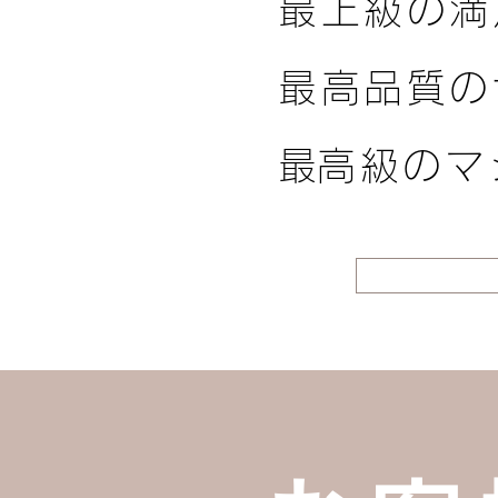
最上級の満
最高品質の
​最高級の