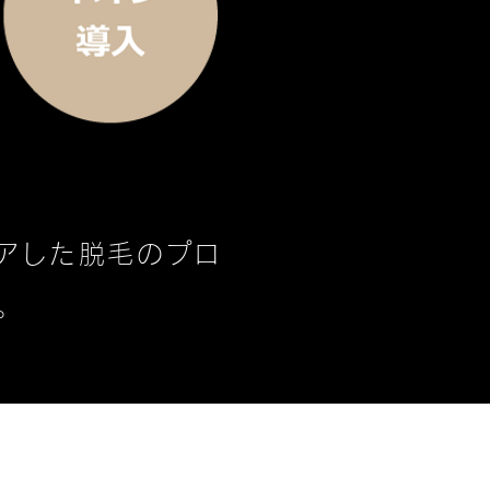
アした脱毛のプロ
。