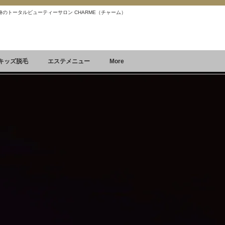
 痩身のトータルビューティーサロン CHARME（チャーム）
Reservation
空席確認&予約
キッズ脱毛
エステメニュー
More