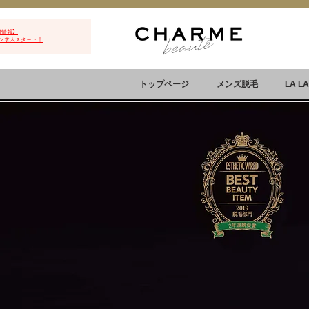
用情報】
ン求人スタート！
トップページ
メンズ脱毛
LA L