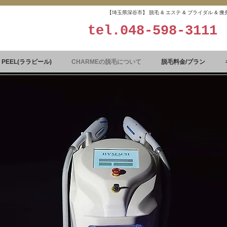
【埼玉県深谷市】 脱毛 & エステ & ブライダル &
tel.
048-598-3111
A PEEL(ララピール)
CHARMEの脱毛について
脱毛料金/プラン