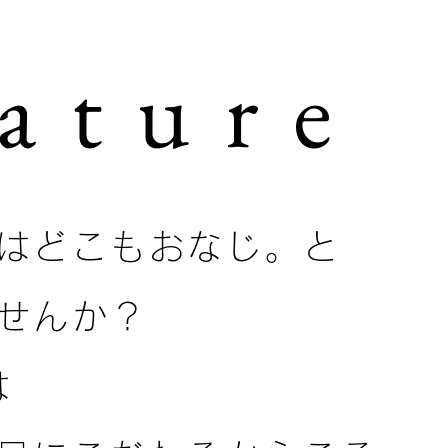
ature
はどこもおなじ。と
せんか？
は