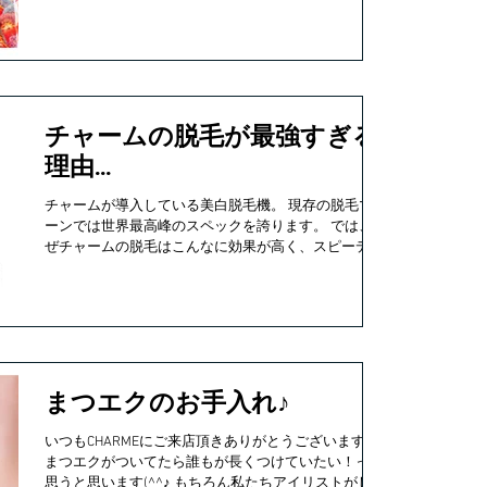
チャームの脱毛が最強すぎる
理由…
チャームが導入している美白脱毛機。 現存の脱毛マシ
ーンでは世界最高峰のスペックを誇ります。 では、な
ぜチャームの脱毛はこんなに効果が高く、スピーディ
ーなのか！ その理由をお伝えします！ ◆産毛でも剛
毛でも！SHR脱毛・IPL脱毛の両方が可能！◆ ...
まつエクのお手入れ♪
いつもCHARMEにご来店頂きありがとうございます☆
まつエクがついてたら誰もが長くつけていたい！って
思うと思います(^^♪ もちろん私たちアイリストがしっ