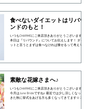
食べないダイエットはリバウ
ンドのもと！
いつもCHARMEにご来店頂きありがとうございます♪
本日は『リバウンド』についてお伝えします！ ダイエ
ットと言うとまずは食べなければ痩せるって考えてい
ませんか？ それは大きな間違えです！ 食べないダイ
エットはリバウンドのもと ...
素敵な花嫁さまへ♪
いつもCHARMEにご来店頂きありがとうございます☆
今月はJune Brideですね♪ 最近では少し涼しくなって
きた秋に挙式をあげる方も多くなってきてます☆ 花嫁
さまは今の時期から紫外線対策など色々なことに気を
使っているかと思います(^O^) ...