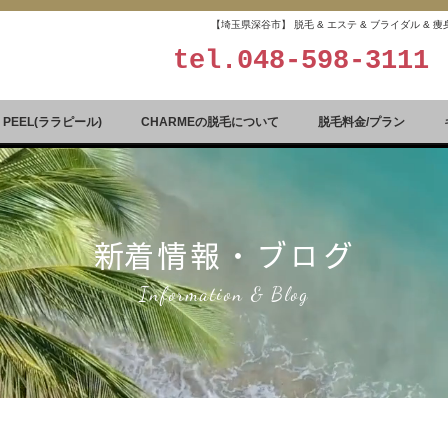
【埼玉県深谷市】 脱毛 & エステ & ブライダル &
tel.
048-598-3111
A PEEL(ララピール)
CHARMEの脱毛について
脱毛料金/プラン
​新着情報・ブログ
Information & Blog