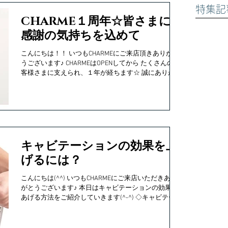
特集記
CHARME１周年☆皆さまに
感謝の気持ちを込めて
こんにちは！！ いつもCHARMEにご来店頂きありがと
うございます♪ CHARMEはOPENしてから たくさんのお
客様さまに支えられ、１年が経ちます☆ 誠にありがと
うございます(^O^) そして、これからもCHARMEをよろ
しくお願いします♪ ...
キャビテーションの効果を上
げるには？
こんにちは(^^) いつもCHARMEにご来店いただきあり
がとうございます♪ 本日はキャビテーションの効果を
あげる方法をご紹介していきます(^-^) ◇キャビテーシ
ョンとは？ 音波を当てることが体にある脂肪細胞を乳
化させ、体外に脂肪を排出させることで、脂肪細胞ご
と体...