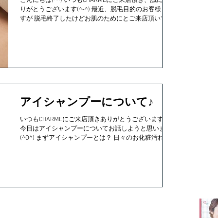
こんにちは(^^) いつもCHARMEにご来店頂き、誠にあ
りがとうございます(^-^) 最近、脱毛目的のお客様もで
すが 脱毛終了したけどお肌のためにとご来店頂いてい
る お客様が増えてきました♪ 脱毛以外でもお肌がより
きめ細かくなり ...
アイシャンプーについて♪
いつもCHARMEにご来店頂きありがとうございます♪
今日はアイシャンプーについてお話しようと思います
(^O^) まずアイシャンプーとは？ 日々のお化粧汚れや
毛穴から分泌される皮脂などがまつ毛に付着したり毛
穴を詰まらせます ...