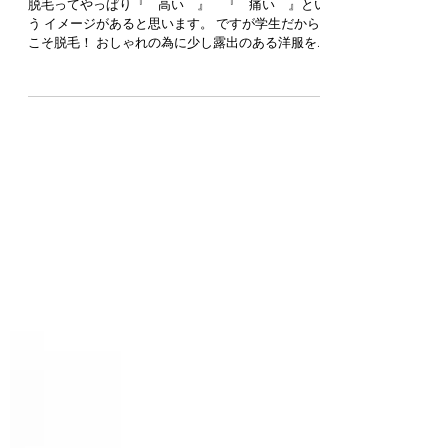
学生さん
脱毛ってやっぱり『 高い 』 『 痛い 』とい
う イメージがあると思います。 ですが学生だから
こそ脱毛！ おしゃれの為に少し露出のある洋服を
着たり、 制服で足を出したりと肌を出す機会が多
いですよね。 また、自己処理が増えれば増えるほ
ど...