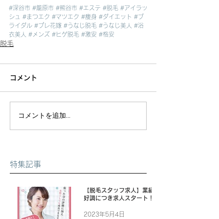
#深谷市
#籠原市
#熊谷市
#エステ
#脱毛
#アイラッ
シュ
#まつエク
#マツエク
#痩身
#ダイエット
#ブ
ライダル
#プレ花嫁
#うなじ脱毛
#うなじ美人
#浴
衣美人
#メンズ
#ヒゲ脱毛
#激安
#格安
脱毛
コメント
コメントを追加…
特集記事
【脱毛スタッフ求人】業績
好調につき求人スタート！
2023年5月4日