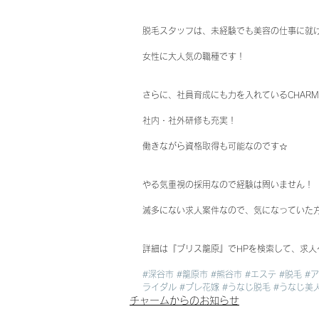
脱毛スタッフは、未経験でも美容の仕事に就
女性に大人気の職種です！
さらに、社員育成にも力を入れているCHARM
社内・社外研修も充実！
働きながら資格取得も可能なのです☆
やる気重視の採用なので経験は問いません！
滅多にない求人案件なので、気になっていた
詳細は『ブリス籠原』でHPを検索して、求
#深谷市
#籠原市
#熊谷市
#エステ
#脱毛
#
ライダル
#プレ花嫁
#うなじ脱毛
#うなじ美
チャームからのお知らせ