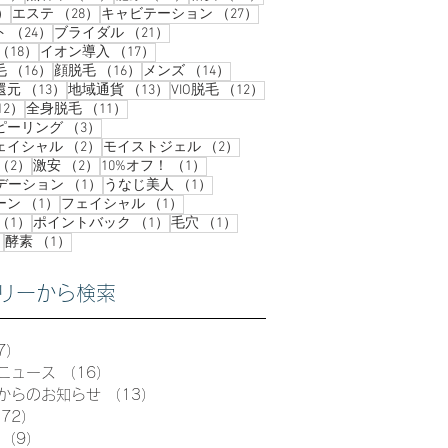
37件の記事
28件の記事
27件の記事
）
エステ
（28）
キャビテーション
（27）
24件の記事
21件の記事
ト
（24）
ブライダル
（21）
18件の記事
17件の記事
（18）
イオン導入
（17）
16件の記事
16件の記事
14件の記事
毛
（16）
顔脱毛
（16）
メンズ
（14）
13件の記事
13件の記事
12件の記事
還元
（13）
地域通貨
（13）
VIO脱毛
（12）
12件の記事
11件の記事
12）
全身脱毛
（11）
3件の記事
ピーリング
（3）
2件の記事
2件の記事
ェイシャル
（2）
モイストジェル
（2）
2件の記事
2件の記事
1件の記事
（2）
激安
（2）
10%オフ！
（1）
1件の記事
1件の記事
ンデーション
（1）
うなじ美人
（1）
1件の記事
1件の記事
ーン
（1）
フェイシャル
（1）
1件の記事
1件の記事
1件の記事
（1）
ポイントバック
（1）
毛穴
（1）
1件の記事
1件の記事
）
酵素
（1）
リーから検索
7）
57件の記事
ニュース
（16）
16件の記事
からのお知らせ
（13）
13件の記事
72）
72件の記事
（9）
9件の記事