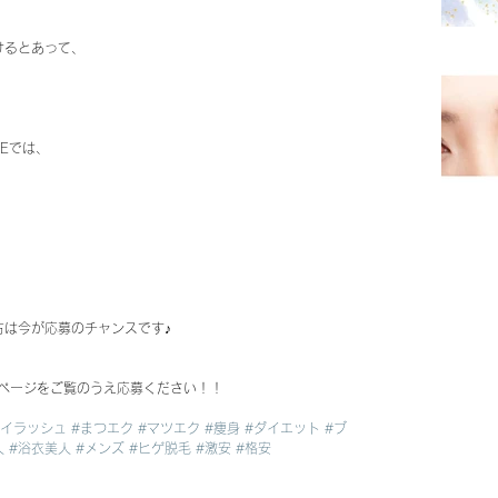
けるとあって、
Eでは、
方は今が応募のチャンスです♪
人ページをご覧のうえ応募ください！！
アイラッシュ
#まつエク
#マツエク
#痩身
#ダイエット
#ブ
人
#浴衣美人
#メンズ
#ヒゲ脱毛
#激安
#格安