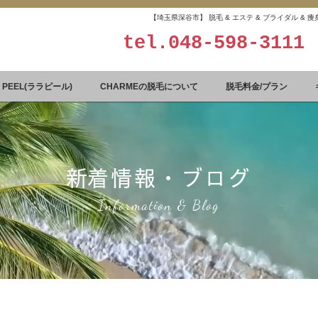
【埼玉県深谷市】 脱毛 & エステ & ブライダル &
tel.
048-598-3111
A PEEL(ララピール)
CHARMEの脱毛について
脱毛料金/プラン
​新着情報・ブログ
Information & Blog