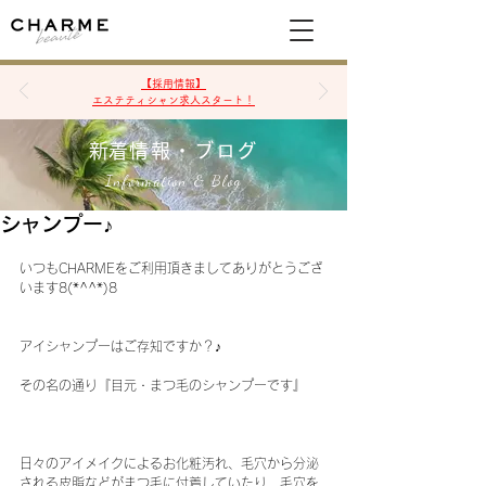
空席確認&予約
【採用情報】
エステティシャン求人スタート！
​新着情報・ブログ
Information & Blog
シャンプー♪
いつもCHARMEをご利用頂きましてありがとうござ
います8(*^^*)8
アイシャンプーはご存知ですか？♪
その名の通り『目元・まつ毛のシャンプーです』
日々のアイメイクによるお化粧汚れ、毛穴から分泌
される皮脂などがまつ毛に付着していたり、毛穴を