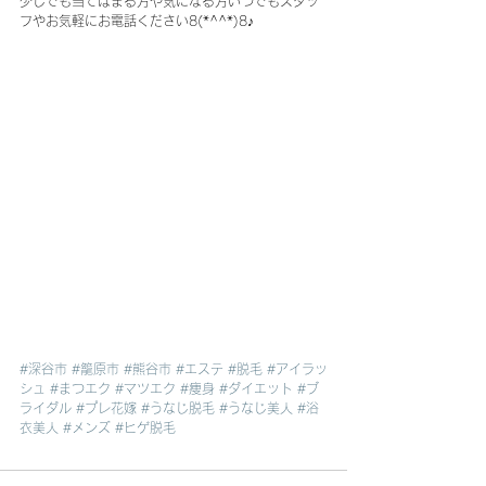
少しでも当てはまる方や気になる方いつでもスタッ
フやお気軽にお電話ください8(*^^*)8♪
#深谷市
#籠原市
#熊谷市
#エステ
#脱毛
#アイラッ
シュ
#まつエク
#マツエク
#痩身
#ダイエット
#ブ
ライダル
#プレ花嫁
#うなじ脱毛
#うなじ美人
#浴
衣美人
#メンズ
#ヒゲ脱毛