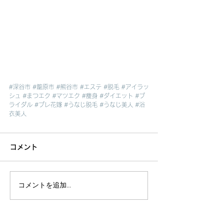
#深谷市
#籠原市
#熊谷市
#エステ
#脱毛
#アイラッ
シュ
#まつエク
#マツエク
#痩身
#ダイエット
#ブ
ライダル
#プレ花嫁
#うなじ脱毛
#うなじ美人
#浴
衣美人
コメント
コメントを追加…