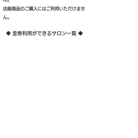
店販商品のご購入にはご利用いただけませ
ん。
◆ 金券利用ができるサロン一覧 ◆
・Bliss EyeLash & Beauty
《マツエク・マツパ・アイブロウ・脱毛》
熊谷市拾六間757-5
tel.
048-538-0900
お店のサイトを見る
・Bliss Nail Addict
《ネイル》