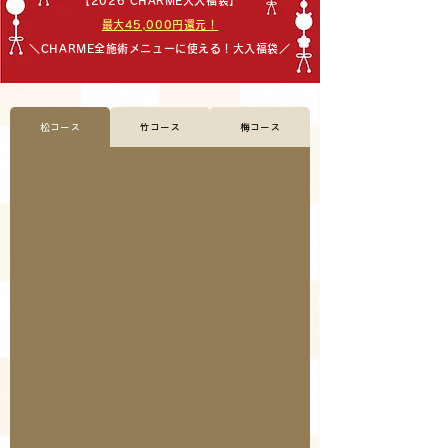
【2026 CHARME大入福袋】
最大45,000円還元！
＼CHARME全施術メニューに使える！大入福袋／
松コース
竹コース
梅コース