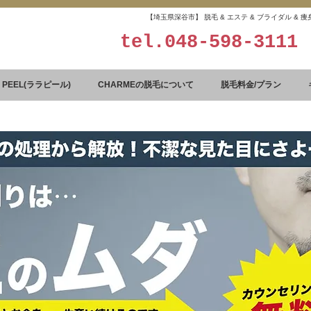
【埼玉県深谷市】 脱毛 & エステ & ブライダル &
tel.
048-598-3111
A PEEL(ララピール)
CHARMEの脱毛について
脱毛料金/プラン