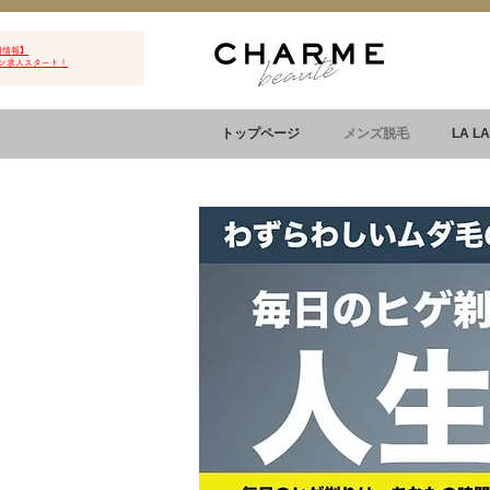
用情報】
ン求人スタート！
トップページ
メンズ脱毛
LA L