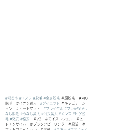
#熊谷市
#エステ
#脱毛
#全身脱毛
 ＃顔脱毛　＃VIO
脱毛　＃イオン導入　
#ダイエット
 ＃キャビテーシ
ョン　＃ヒートマット　
#ブライダル
#プレ花嫁
#う
なじ脱毛
#うなじ美人
#浴衣美人
#メンズ
#ヒゲ脱
毛
#激安
#格安
　＃V3　＃モイストジェル　＃ヒー
トエンザイム　＃ブラックピーリング　＃腸活　＃
フォトフェイシャル　＃学割　
#ネギー
#ファスティ