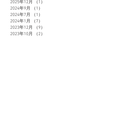
2025年12月
（1）
1件の記事
2024年9月
（1）
1件の記事
2024年7月
（1）
1件の記事
2024年1月
（7）
7件の記事
2023年12月
（9）
9件の記事
2023年10月
（2）
2件の記事
2023年9月
（8）
8件の記事
2023年6月
（10）
10件の記事
2023年5月
（4）
4件の記事
2023年4月
（4）
4件の記事
2023年3月
（5）
5件の記事
2023年2月
（8）
8件の記事
タグから検索
51件の記事
49件の記事
47件の記事
39件の記事
深谷市
（51）
熊谷市
（49）
籠原
（47）
格安
（39）
37件の記事
28件の記事
27件の記事
脱毛
（37）
エステ
（28）
キャビテーション
（27）
24件の記事
21件の記事
18件の記事
ダイエット
（24）
ブライダル
（21）
ヒゲ脱毛
（18）
17件の記事
16件の記事
16件の記事
イオン導入
（17）
うなじ脱毛
（16）
顔脱毛
（16）
14件の記事
13件の記事
13件の記事
メンズ
（14）
ポイント還元
（13）
地域通貨
（13）
12件の記事
12件の記事
11件の記事
VIO脱毛
（12）
ネギー
（12）
全身脱毛
（11）
3件の記事
2件の記事
ブラックピーリング
（3）
フォトフェイシャル
（2）
2件の記事
2件の記事
2件の記事
モイストジェル
（2）
浴衣美人
（2）
激安
（2）
1件の記事
1件の記事
10%オフ！
（1）
V3ファンデーション
（1）