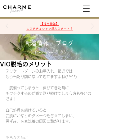
空席確認&予約
【採用情報】
エステティシャン求人スタート！
​新着情報・ブログ
Information & Blog
VIO脱毛のメリット
デリケートゾーンのお手入れ、最近では
もう当たり前になってきてますよね(*^^*)
一度剃ってしまうと、伸びてきた時に
チクチクするのが嫌で剃り続けてしまう方も多いの
です！
自己処理を続けていると
お肌にかなりのダメージを与えてしまい、
黒ずみ、色素沈着の原因に繋がります。
そうなる前に…