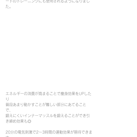
ートのトレーニングにも使用されるようになりまし
た。
エネルギーの消費が高まることで痩身効果をUPした
り
普段あまり動かすことが難しい部分にあてること
で、
鍛えにくいインナーマッスルを鍛えることができ引
き締め効果も◎
20分の電気刺激で2～3時間の運動効果が期待できま