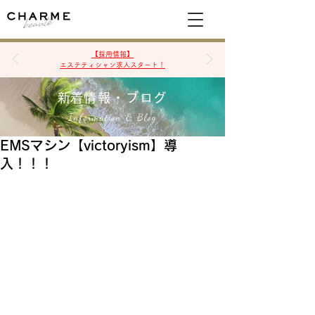
空席確認&予約
【採用情報】
エステティシャン求人スタート！
​新着情報・ブログ
Information & Blog
EMSマシン【victoryism】導
入！！！