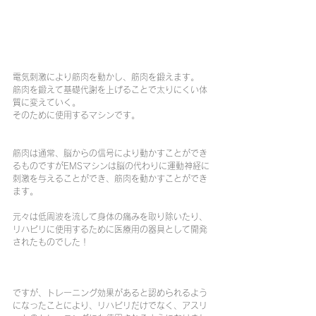
電気刺激により筋肉を動かし、筋肉を鍛えます。
筋肉を鍛えて基礎代謝を上げることで太りにくい体
質に変えていく。
そのために使用するマシンです。
筋肉は通常、脳からの信号により動かすことができ
るものですがEMSマシンは脳の代わりに運動神経に
刺激を与えることができ、筋肉を動かすことができ
ます。
元々は低周波を流して身体の痛みを取り除いたり、
リハビリに使用するために医療用の器具として開発
されたものでした！
ですが、トレーニング効果があると認められるよう
になったことにより、リハビリだけでなく、アスリ