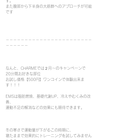
す。
また腹部から下半身の大筋群へのアプローチが可能
です
－－－－－－－－－－－－－－－－－－－－－－－
－－－－－－
なんと、CHARMEでは２月～のキャンペーンで
20分間お好きな部位
お試し価格【500円】ワンコインで体験出来ま
す！！！
EMSは脂肪燃焼、基礎代謝UP、冷えやむくみの改
善、
運動不足の解消などの効果にも期待できます。
冬の寒さで運動量が下がるこの時期に、
寝たままで効果的にトレーニングを試してみません