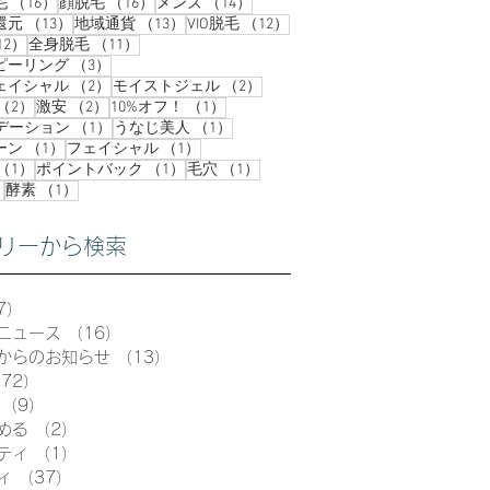
16件の記事
16件の記事
14件の記事
毛
（16）
顔脱毛
（16）
メンズ
（14）
13件の記事
13件の記事
12件の記事
還元
（13）
地域通貨
（13）
VIO脱毛
（12）
12件の記事
11件の記事
12）
全身脱毛
（11）
3件の記事
ピーリング
（3）
2件の記事
2件の記事
ェイシャル
（2）
モイストジェル
（2）
2件の記事
2件の記事
1件の記事
（2）
激安
（2）
10%オフ！
（1）
1件の記事
1件の記事
ンデーション
（1）
うなじ美人
（1）
1件の記事
1件の記事
ーン
（1）
フェイシャル
（1）
1件の記事
1件の記事
1件の記事
（1）
ポイントバック
（1）
毛穴
（1）
1件の記事
1件の記事
）
酵素
（1）
リーから検索
7）
57件の記事
ニュース
（16）
16件の記事
からのお知らせ
（13）
13件の記事
72）
72件の記事
（9）
9件の記事
める
（2）
2件の記事
ティ
（1）
1件の記事
ィ
（37）
37件の記事