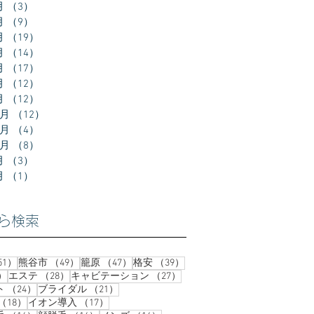
月
（3）
3件の記事
月
（9）
9件の記事
月
（19）
19件の記事
月
（14）
14件の記事
月
（17）
17件の記事
月
（12）
12件の記事
月
（12）
12件の記事
2月
（12）
12件の記事
1月
（4）
4件の記事
0月
（8）
8件の記事
月
（3）
3件の記事
月
（1）
1件の記事
ら検索
51件の記事
49件の記事
47件の記事
39件の記事
51）
熊谷市
（49）
籠原
（47）
格安
（39）
37件の記事
28件の記事
27件の記事
）
エステ
（28）
キャビテーション
（27）
24件の記事
21件の記事
ト
（24）
ブライダル
（21）
18件の記事
17件の記事
（18）
イオン導入
（17）