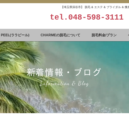
【埼玉県深谷市】 脱毛 & エステ & ブライダル &
tel.
048-598-3111
A PEEL(ララピール)
CHARMEの脱毛について
脱毛料金/プラン
​新着情報・ブログ
Information & Blog