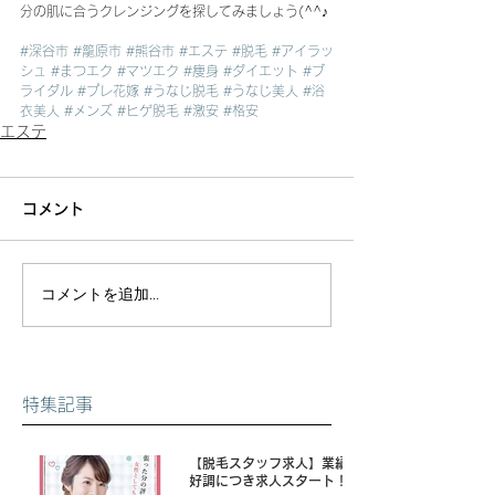
分の肌に合うクレンジングを探してみましょう(^^♪
#深谷市
#籠原市
#熊谷市
#エステ
#脱毛
#アイラッ
シュ
#まつエク
#マツエク
#痩身
#ダイエット
#ブ
ライダル
#プレ花嫁
#うなじ脱毛
#うなじ美人
#浴
衣美人
#メンズ
#ヒゲ脱毛
#激安
#格安
エステ
コメント
コメントを追加…
特集記事
【脱毛スタッフ求人】業績
好調につき求人スタート！