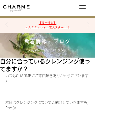
空席確認&予約
【採用情報】
エステティシャン求人スタート！
​新着情報・ブログ
Information & Blog
自分に合っているクレンジング使っ
てますか？
いつもCHARMEにご来店頂きありがとうございます
♪
本日はクレンジングについてご紹介していきます¥( 
^o^ )/