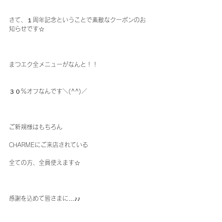
さて、１周年記念ということで素敵なクーポンのお
知らせです☆
まつエク全メニューがなんと！！
３０％オフなんです＼(^^)／
ご新規様はもちろん
CHARMEにご来店されている
全ての方、全員使えます☆
感謝を込めて皆さまに…♪♪