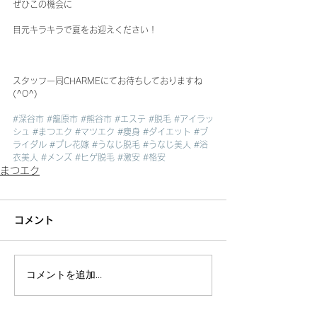
ぜひこの機会に
目元キラキラで夏をお迎えください！
スタッフ一同CHARMEにてお待ちしておりますね
(^O^)
#深谷市
#籠原市
#熊谷市
#エステ
#脱毛
#アイラッ
シュ
#まつエク
#マツエク
#痩身
#ダイエット
#ブ
ライダル
#プレ花嫁
#うなじ脱毛
#うなじ美人
#浴
衣美人
#メンズ
#ヒゲ脱毛
#激安
#格安
まつエク
コメント
コメントを追加…