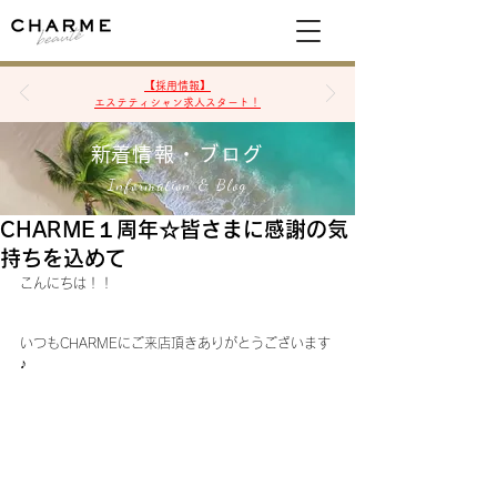
空席確認&予約
【採用情報】
エステティシャン求人スタート！
​新着情報・ブログ
Information & Blog
CHARME１周年☆皆さまに感謝の気
持ちを込めて
こんにちは！！
いつもCHARMEにご来店頂きありがとうございます
♪