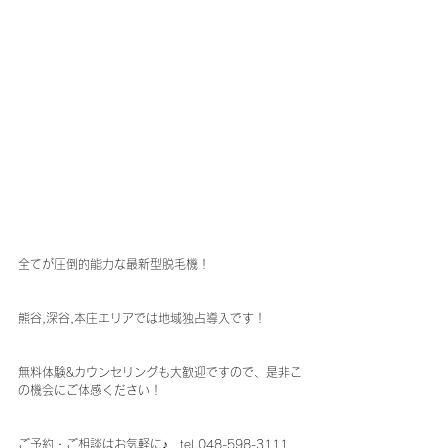
全てが圧倒的能力な最新型脱毛機！
熊谷,深谷,本庄エリアでは地域独占導入です！
無料体験&カウンセリングも大歓迎ですので、是非こ
の機会にご体感ください！
ご予約・ご相談はお気軽に♪　tel.048-598-3111