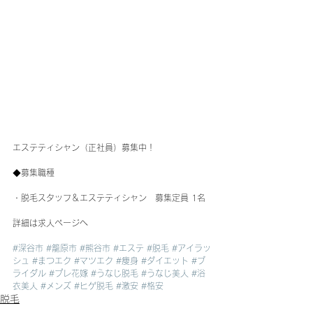
エステティシャン（正社員）募集中！
◆募集職種
・脱毛スタッフ＆エステティシャン　募集定員 1名
詳細は求人ページへ
#深谷市
#籠原市
#熊谷市
#エステ
#脱毛
#アイラッ
シュ
#まつエク
#マツエク
#痩身
#ダイエット
#ブ
ライダル
#プレ花嫁
#うなじ脱毛
#うなじ美人
#浴
衣美人
#メンズ
#ヒゲ脱毛
#激安
#格安
脱毛