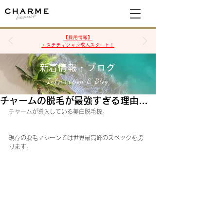
空席確認&予約
【採用情報】
エステティシャン求人スタート！
​新着情報・ブログ
Information & Blog
チャームの脱毛が最強すぎる理由…
チャームが導入している美白脱毛機。
現存の脱毛マシーンでは世界最高峰のスペックを誇
ります。