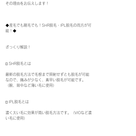
その理由をお伝えします！
◆産毛でも剛毛でも！SHR脱毛・IPL脱毛の両方が可
能！◆
ざっくり解説！
□ SHR脱毛とは
最新の脱毛方法で毛根まで照射せずとも脱毛が可能
なので、痛みが少なく、素早い脱毛が可能です。
（腕、背中など薄い毛に使用）
□ IPL脱毛とは
濃く太い毛に効果が高い脱毛方法です。（VIOなど濃
い毛に使用）