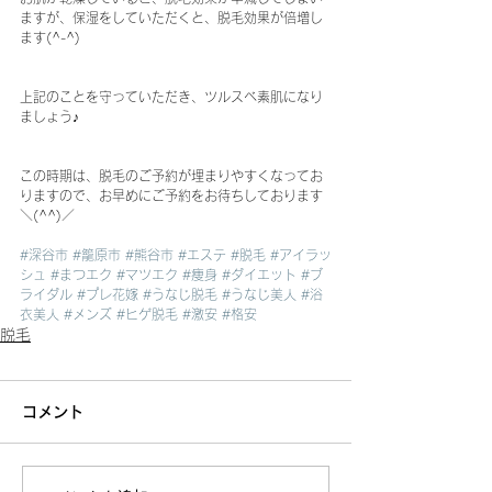
ますが、保湿をしていただくと、脱毛効果が倍増し
ます(^-^)
上記のことを守っていただき、ツルスベ素肌になり
ましょう♪
この時期は、脱毛のご予約が埋まりやすくなってお
りますので、お早めにご予約をお待ちしております
＼(^^)／
#深谷市
#籠原市
#熊谷市
#エステ
#脱毛
#アイラッ
シュ
#まつエク
#マツエク
#痩身
#ダイエット
#ブ
ライダル
#プレ花嫁
#うなじ脱毛
#うなじ美人
#浴
衣美人
#メンズ
#ヒゲ脱毛
#激安
#格安
脱毛
コメント