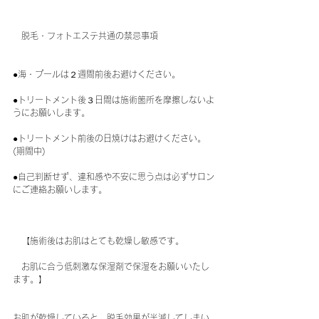
　脱毛・フォトエステ共通の禁忌事項
●海・プールは２週間前後お避けください。
●トリートメント後３日間は施術箇所を摩擦しないよ
うにお願いします。
●トリートメント前後の日焼けはお避けください。
(期間中)
●自己判断せず、違和感や不安に思う点は必ずサロン
にご連絡お願いします。
　【施術後はお肌はとても乾燥し敏感です。
　お肌に合う低刺激な保湿剤で保湿をお願いいたし
ます。】
お肌が乾燥していると、脱毛効果が半減してしまい