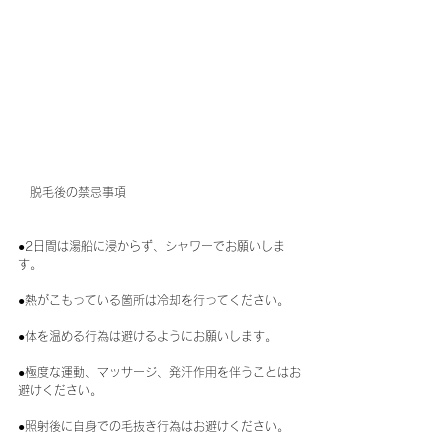
　脱毛後の禁忌事項
●2日間は湯船に浸からず、シャワーでお願いしま
す。
●熱がこもっている箇所は冷却を行ってください。
●体を温める行為は避けるようにお願いします。
●極度な運動、マッサージ、発汗作用を伴うことはお
避けください。
●照射後に自身での毛抜き行為はお避けください。