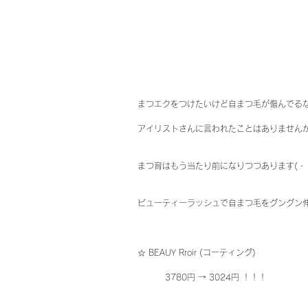
まつエクをつけたいけど自まつ毛が傷んでる
アイリストさんに言われたことはありません
まつ育はもう当たり前になりつつあります(・
ビューティーラッシュで自まつ毛をグングン
☆ BEAUY Rroir (コーティング)
          3780円 → 3024円 ！！！