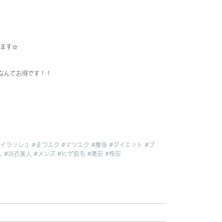
ります☆
るなんてお得です！！
アイラッシュ
#まつエク
#マツエク
#痩身
#ダイエット
#ブ
人
#浴衣美人
#メンズ
#ヒゲ脱毛
#激安
#格安