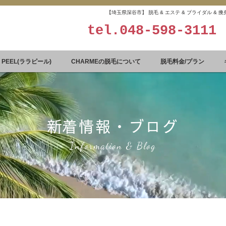
【埼玉県深谷市】 脱毛 & エステ & ブライダル &
tel.
048-598-3111
A PEEL(ララピール)
CHARMEの脱毛について
脱毛料金/プラン
​新着情報・ブログ
Information & Blog