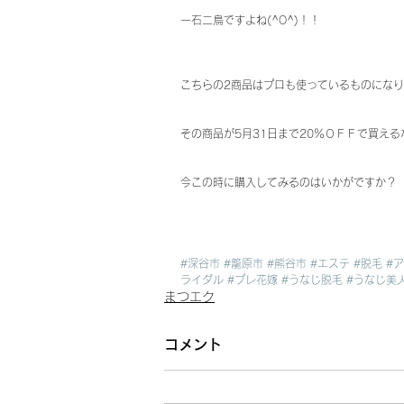
一石二鳥ですよね(^O^)！！
こちらの2商品はプロも使っているものにな
その商品が5月31日まで20％ＯＦＦで買え
今この時に購入してみるのはいかがですか？
#深谷市
#籠原市
#熊谷市
#エステ
#脱毛
#
ライダル
#プレ花嫁
#うなじ脱毛
#うなじ美
まつエク
コメント