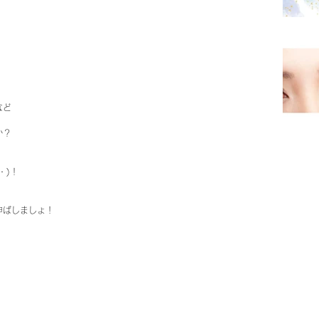
など
か？
・)！
伸ばしましょ！