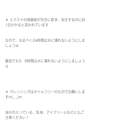
＊ エクステの接着剤が完全に乾き、安定するのに約
1日かかると言われています
なので、なるべく24時間は水に濡れないようにしま
しょう☆
最低でも5、6時間は水に濡れないようにしましょう
☆
＊ クレンジングはオイルフリーのものでお願いしま
すm(_ _)m
油分の入っている、乳液、アイクリームなどにもご
注意ください！