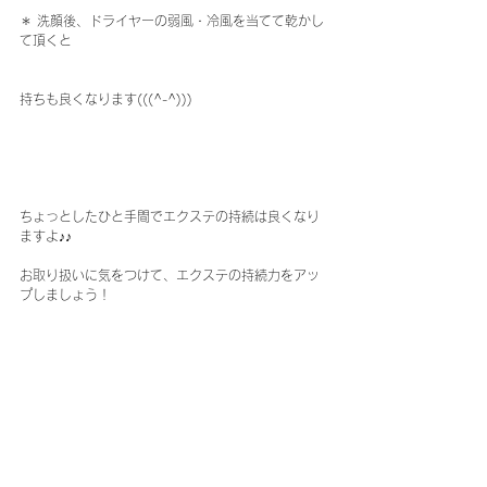
＊ 洗顔後、ドライヤーの弱風・冷風を当てて乾かし
て頂くと
持ちも良くなります(((^-^)))
ちょっとしたひと手間でエクステの持続は良くなり
ますよ♪♪
お取り扱いに気をつけて、エクステの持続力をアッ
プしましょう！