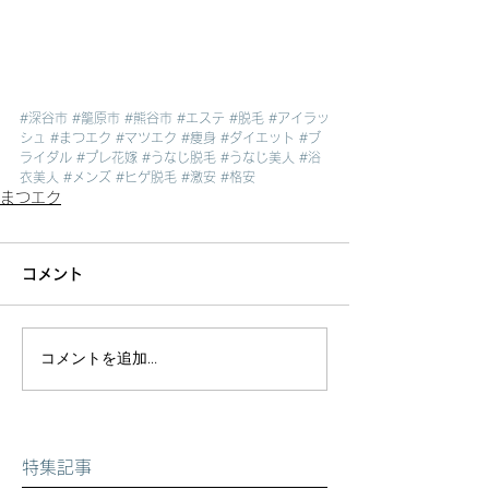
#深谷市
#籠原市
#熊谷市
#エステ
#脱毛
#アイラッ
シュ
#まつエク
#マツエク
#痩身
#ダイエット
#ブ
ライダル
#プレ花嫁
#うなじ脱毛
#うなじ美人
#浴
衣美人
#メンズ
#ヒゲ脱毛
#激安
#格安
まつエク
コメント
コメントを追加…
特集記事