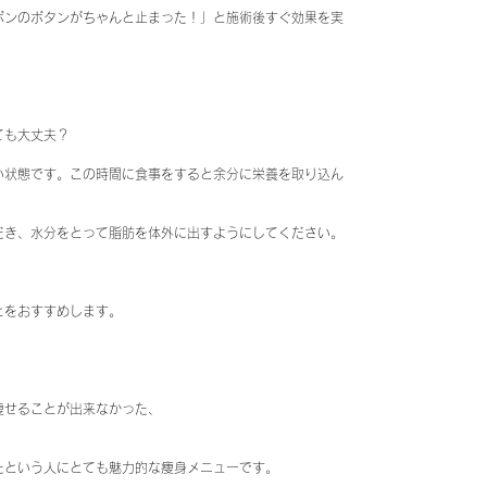
ボンのボタンがちゃんと止まった！」と施術後すぐ効果を実
ても大丈夫？
い状態です。この時間に食事をすると余分に栄養を取り込ん
だき、水分をとって脂肪を体外に出すようにしてください。
とをおすすめします。
痩せることが出来なかった、
たという人にとても魅力的な痩身メニューです。