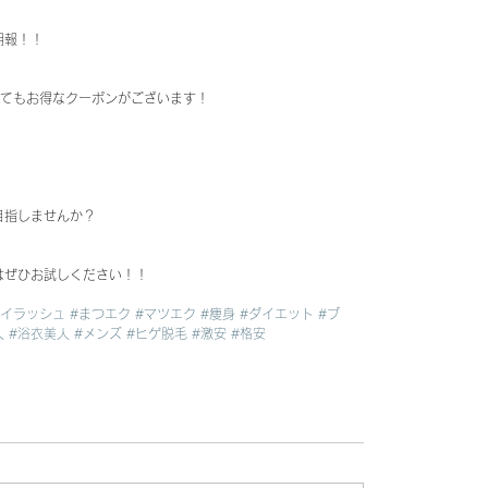
朗報！！
ってもお得なクーポンがございます！
目指しませんか？
はぜひお試しください！！
アイラッシュ
#まつエク
#マツエク
#痩身
#ダイエット
#ブ
人
#浴衣美人
#メンズ
#ヒゲ脱毛
#激安
#格安