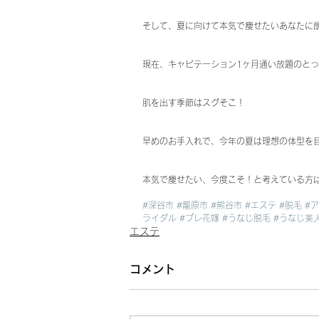
そして、夏に向けて本気で痩せたいあなたに
現在、キャビテーション1ヶ月通い放題のと
肌を出す季節はスグそこ！
早めのお手入れで、今年の夏は理想の体型を
本気で痩せたい、今度こそ！と考えている方
#深谷市
#籠原市
#熊谷市
#エステ
#脱毛
#
ライダル
#プレ花嫁
#うなじ脱毛
#うなじ美
エステ
コメント