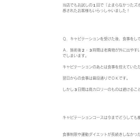
当店でもお試しの１回で「止まらなかったズ
感されたお客様もいらっしゃいました！
Ｑ．キャビテーションを受けた後、食事をし
Ａ．施術後２・３時間は老廃物が外に出やす
でしまいます。
キャビテーションのあとは食事を控えていた
翌日からの食事は普段通りでＯＫです。
しかし３日間は高カロリーのものは避けるこ
キャビテーションコースは今までどうしても
食事制限や運動ダイエットが長続きしなかっ