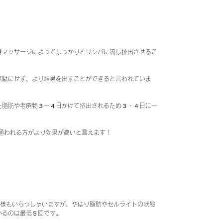
身マッサージによってしっかりとリンパに流し排出させるこ
無駄にせず、より結果を出すことができると言われていま
た脂肪や老廃物３～４日かけて排出されるため３・４日に一
通われる方がより効果が高いと言えます！
客様もいらっしゃいますが、やはり脂肪やセルライトの状態
いるのは最低５回です。