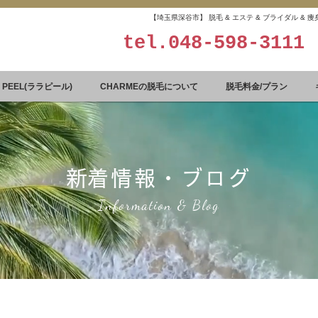
【埼玉県深谷市】 脱毛 & エステ & ブライダル &
tel.
048-598-3111
A PEEL(ララピール)
CHARMEの脱毛について
脱毛料金/プラン
​新着情報・ブログ
Information & Blog