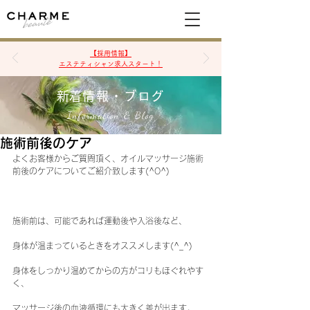
空席確認&予約
【採用情報】
エステティシャン求人スタート！
​新着情報・ブログ
Information & Blog
施術前後のケア
よくお客様からご質問頂く、オイルマッサージ施術
前後のケアについてご紹介致します(^O^)
施術前は、可能であれば運動後や入浴後など、
身体が温まっているときをオススメします(^_^)
身体をしっかり温めてからの方がコリもほぐれやす
く、
マッサージ後の血液循環にも大きく差が出ます。