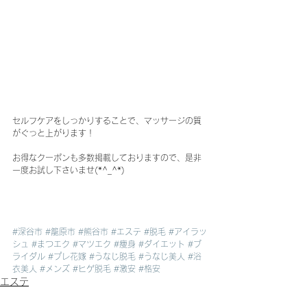
セルフケアをしっかりすることで、マッサージの質
がぐっと上がります！
お得なクーポンも多数掲載しておりますので、是非
一度お試し下さいませ(*^_^*)
#深谷市
#籠原市
#熊谷市
#エステ
#脱毛
#アイラッ
シュ
#まつエク
#マツエク
#痩身
#ダイエット
#ブ
ライダル
#プレ花嫁
#うなじ脱毛
#うなじ美人
#浴
衣美人
#メンズ
#ヒゲ脱毛
#激安
#格安
エステ