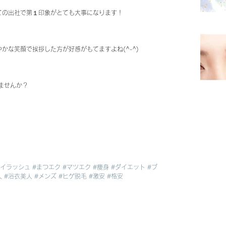
ての出社で第１印象がとても大事になります！
かな笑顔で挨拶した方が好感がもてますよね(^-^)
ませんか？
アイラッシュ
#まつエク
#マツエク
#痩身
#ダイエット
#ブ
人
#浴衣美人
#メンズ
#ヒゲ脱毛
#激安
#格安