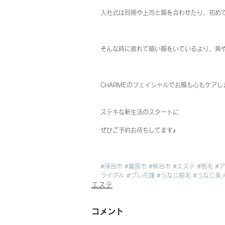
入社式は同期や上司と顔を合わせたり、初め
そんな時に疲れて暗い顔をいているより、爽や
CHARMEのフェイシャルでお顔も心もケアし
ステキな新生活のスタートに
ぜひご予約お待ちしてます♪
#深谷市
#籠原市
#熊谷市
#エステ
#脱毛
#
ライダル
#プレ花嫁
#うなじ脱毛
#うなじ美
エステ
コメント