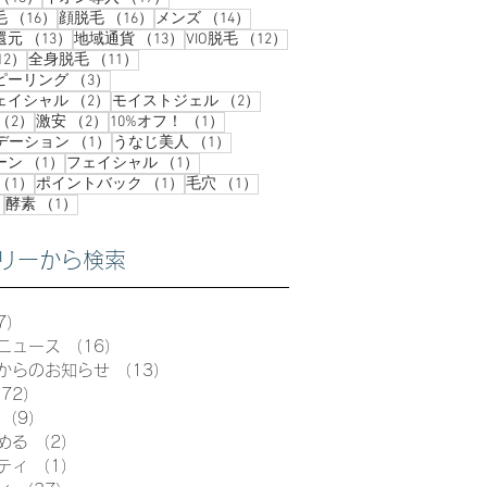
16件の記事
16件の記事
14件の記事
毛
（16）
顔脱毛
（16）
メンズ
（14）
13件の記事
13件の記事
12件の記事
還元
（13）
地域通貨
（13）
VIO脱毛
（12）
12件の記事
11件の記事
12）
全身脱毛
（11）
3件の記事
ピーリング
（3）
2件の記事
2件の記事
ェイシャル
（2）
モイストジェル
（2）
2件の記事
2件の記事
1件の記事
（2）
激安
（2）
10%オフ！
（1）
1件の記事
1件の記事
ンデーション
（1）
うなじ美人
（1）
1件の記事
1件の記事
ーン
（1）
フェイシャル
（1）
1件の記事
1件の記事
1件の記事
（1）
ポイントバック
（1）
毛穴
（1）
1件の記事
1件の記事
）
酵素
（1）
リーから検索
7）
57件の記事
ニュース
（16）
16件の記事
からのお知らせ
（13）
13件の記事
72）
72件の記事
（9）
9件の記事
める
（2）
2件の記事
ティ
（1）
1件の記事