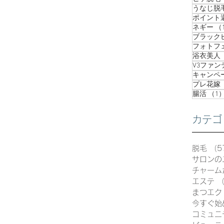
うなじ脱
ポイント
ネギー
（
ブラック
フォトフ
浴衣美人
V3ファ
キャンペ
プレ花嫁
腸活
（1
カテゴ
脱毛
（5
サロンの
チャーム
エステ
（
まつエク
今すぐ始
コミュニ