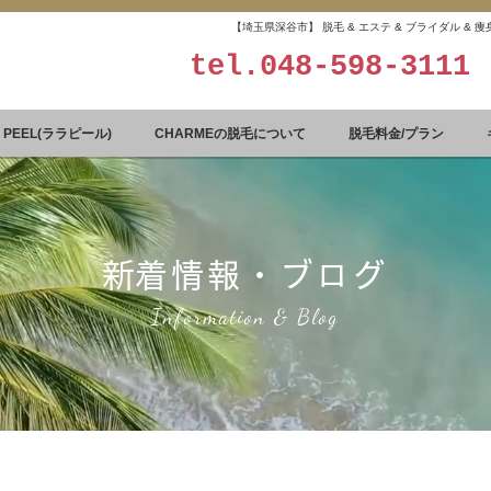
【埼玉県深谷市】 脱毛 & エステ & ブライダル &
tel.
048-598-3111
A PEEL(ララピール)
CHARMEの脱毛について
脱毛料金/プラン
​新着情報・ブログ
Information & Blog