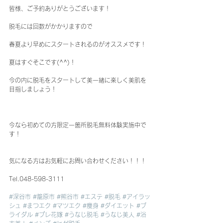
皆様、ご予約ありがとうございます！
脱毛には回数がかかりますので
春夏より早めにスタートされるのがオススメです！
夏はすぐそこです(^^)！
今の内に脱毛をスタートして美一緒に楽しく美肌を
目指しましょう！
今なら初めての方限定一箇所脱毛無料体験実施中で
す！
気になる方はお気軽にお問い合わせください！！！
Tel.048-598-3111
#深谷市
#籠原市
#熊谷市
#エステ
#脱毛
#アイラッ
シュ
#まつエク
#マツエク
#痩身
#ダイエット
#ブ
ライダル
#プレ花嫁
#うなじ脱毛
#うなじ美人
#浴