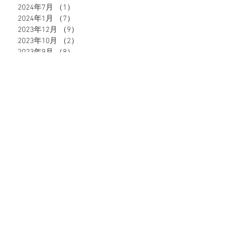
2024年7月
（1）
1件の記事
2024年1月
（7）
7件の記事
2023年12月
（9）
9件の記事
2023年10月
（2）
2件の記事
2023年9月
（8）
8件の記事
2023年6月
（10）
10件の記事
2023年5月
（4）
4件の記事
2023年4月
（4）
4件の記事
2023年3月
（5）
5件の記事
2023年2月
（8）
8件の記事
タグから検索
51件の記事
49件の記事
47件の記事
39件の記事
深谷市
（51）
熊谷市
（49）
籠原
（47）
格安
（39）
37件の記事
28件の記事
27件の記事
脱毛
（37）
エステ
（28）
キャビテーション
（27）
24件の記事
21件の記事
18件の記事
ダイエット
（24）
ブライダル
（21）
ヒゲ脱毛
（18）
17件の記事
16件の記事
16件の記事
イオン導入
（17）
うなじ脱毛
（16）
顔脱毛
（16）
14件の記事
13件の記事
13件の記事
メンズ
（14）
ポイント還元
（13）
地域通貨
（13）
12件の記事
12件の記事
11件の記事
VIO脱毛
（12）
ネギー
（12）
全身脱毛
（11）
3件の記事
2件の記事
ブラックピーリング
（3）
フォトフェイシャル
（2）
2件の記事
2件の記事
2件の記事
モイストジェル
（2）
浴衣美人
（2）
激安
（2）
1件の記事
1件の記事
10%オフ！
（1）
V3ファンデーション
（1）
1件の記事
1件の記事
1件の記事
うなじ美人
（1）
キャンペーン
（1）
フェイシャル
（1）
1件の記事
1件の記事
1件の記事
1件の記事
プレ花嫁
（1）
ポイントバック
（1）
毛穴
（1）
腸活
（1）