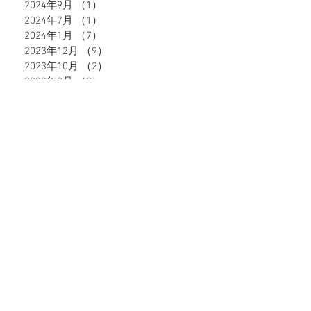
2024年9月
（1）
1件の記事
2024年7月
（1）
1件の記事
2024年1月
（7）
7件の記事
2023年12月
（9）
9件の記事
2023年10月
（2）
2件の記事
2023年9月
（8）
8件の記事
2023年6月
（10）
10件の記事
2023年5月
（4）
4件の記事
2023年4月
（4）
4件の記事
2023年3月
（5）
5件の記事
2023年2月
（8）
8件の記事
タグから検索
51件の記事
49件の記事
47件の記事
39件の記事
深谷市
（51）
熊谷市
（49）
籠原
（47）
格安
（39）
37件の記事
28件の記事
27件の記事
脱毛
（37）
エステ
（28）
キャビテーション
（27）
24件の記事
21件の記事
18件の記事
ダイエット
（24）
ブライダル
（21）
ヒゲ脱毛
（18）
17件の記事
16件の記事
16件の記事
イオン導入
（17）
うなじ脱毛
（16）
顔脱毛
（16）
14件の記事
13件の記事
13件の記事
メンズ
（14）
ポイント還元
（13）
地域通貨
（13）
12件の記事
12件の記事
11件の記事
VIO脱毛
（12）
ネギー
（12）
全身脱毛
（11）
3件の記事
2件の記事
ブラックピーリング
（3）
フォトフェイシャル
（2）
2件の記事
2件の記事
2件の記事
モイストジェル
（2）
浴衣美人
（2）
激安
（2）
1件の記事
1件の記事
10%オフ！
（1）
V3ファンデーション
（1）
1件の記事
1件の記事
1件の記事
うなじ美人
（1）
キャンペーン
（1）
フェイシャル
（1）