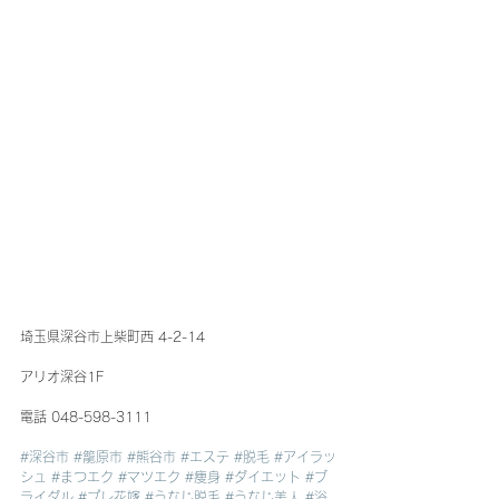
埼玉県深谷市上柴町西 4-2-14
アリオ深谷1F 
電話 048-598-3111
#深谷市
#籠原市
#熊谷市
#エステ
#脱毛
#アイラッ
シュ
#まつエク
#マツエク
#痩身
#ダイエット
#ブ
ライダル
#プレ花嫁
#うなじ脱毛
#うなじ美人
#浴