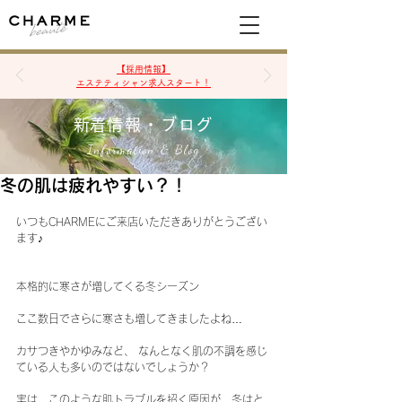
空席確認&予約
【採用情報】
エステティシャン求人スタート！
​新着情報・ブログ
Information & Blog
冬の肌は疲れやすい？！
いつもCHARMEにご来店いただきありがとうござい
ます♪
本格的に寒さが増してくる冬シーズン
ここ数日でさらに寒さも増してきましたよね…
カサつきやかゆみなど、 なんとなく肌の不調を感じ
ている人も多いのではないでしょうか？
実は、このような肌トラブルを招く原因が、冬はと