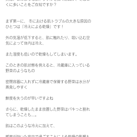
くに多いことをご存知ですか？
まず第一に、 冬における肌トラブルの大きな原因の
ひとつは「冷えによる乾燥」です！
外の気温が低下すると、肌に触れたり、吸い込む空
気によって体内は冷え、 
また湿度も低いので乾燥もしてしまいます。
このときの肌状態を例えると、冷蔵庫に入っている
野菜のようなもの
密閉容器に入れずに冷蔵庫で保管する野菜は水分が
蒸発しやすく
鮮度を失うのが早いですよね
さらに、乾燥したまま放置した野菜はパキっと割れ
てしまうことも…。
肌はこのような冷えに加えて、
暖房が効いた室内で過ごすことによる乾燥の影響も