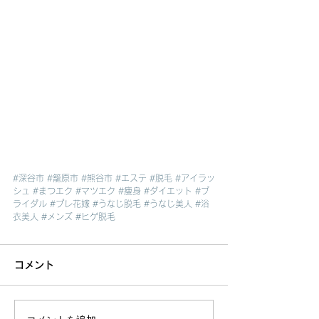
#深谷市
#籠原市
#熊谷市
#エステ
#脱毛
#アイラッ
シュ
#まつエク
#マツエク
#痩身
#ダイエット
#ブ
ライダル
#プレ花嫁
#うなじ脱毛
#うなじ美人
#浴
衣美人
#メンズ
#ヒゲ脱毛
コメント