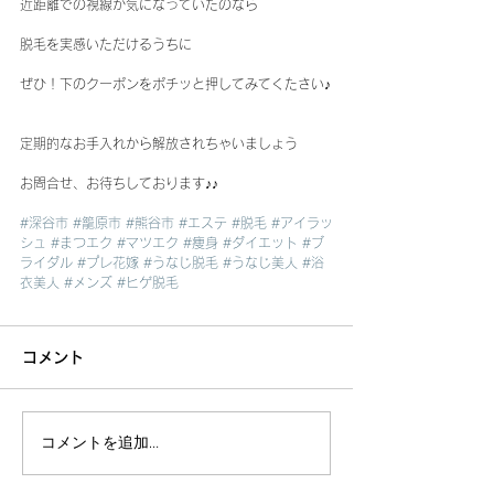
近距離での視線が気になっていたのなら
脱毛を実感いただけるうちに
ぜひ！下のクーポンをポチッと押してみてくたさい♪
定期的なお手入れから解放されちゃいましょう
お問合せ、お待ちしております♪♪
#深谷市
#籠原市
#熊谷市
#エステ
#脱毛
#アイラッ
シュ
#まつエク
#マツエク
#痩身
#ダイエット
#ブ
ライダル
#プレ花嫁
#うなじ脱毛
#うなじ美人
#浴
衣美人
#メンズ
#ヒゲ脱毛
コメント
コメントを追加…