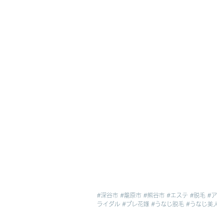
#深谷市
#籠原市
#熊谷市
#エステ
#脱毛
#
ライダル
#プレ花嫁
#うなじ脱毛
#うなじ美