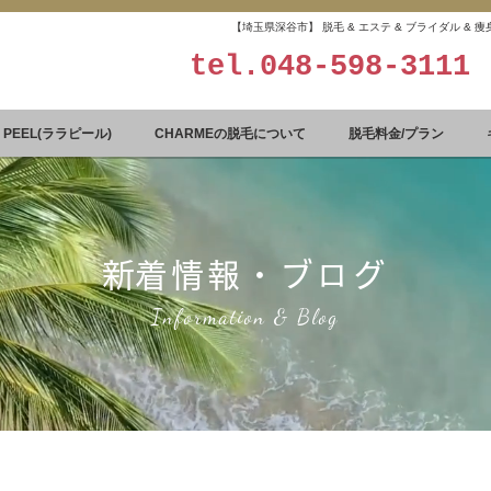
【埼玉県深谷市】 脱毛 & エステ & ブライダル &
tel.
048-598-3111
A PEEL(ララピール)
CHARMEの脱毛について
脱毛料金/プラン
​新着情報・ブログ
Information & Blog