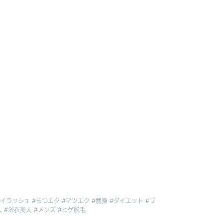
アイラッシュ
#まつエク
#マツエク
#痩身
#ダイエット
#ブ
人
#浴衣美人
#メンズ
#ヒゲ脱毛