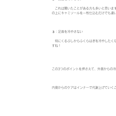
　これは聞いたことがある方も多いと思いま
の上にキャミソールを一枚仕込むだけでも違
３：足首を冷やさない
　特にくるぶしからふくらはぎを冷やしたく
すね！　
この3つのポイントを押さえて、外側からの
内側からのケアはインナーで代謝上げていく