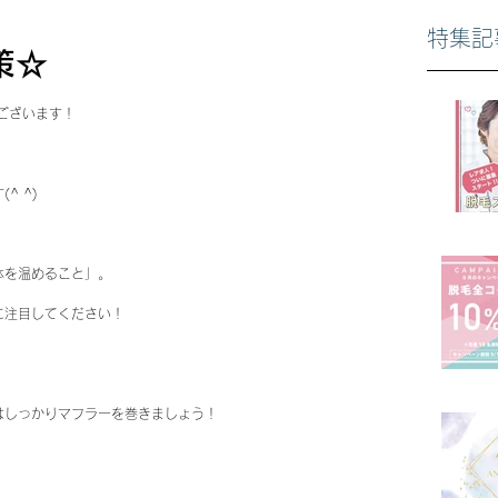
特集記
策☆
うございます！
^ ^)
体を温めること」。
に注目してください！
はしっかりマフラーを巻きましょう！