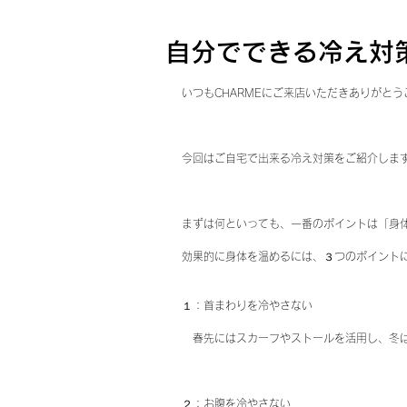
自分でできる冷え対
いつもCHARMEにご来店いただきありがと
今回はご自宅で出来る冷え対策をご紹介します(
まずは何といっても、一番のポイントは「身
効果的に身体を温めるには、３つのポイント
１：首まわりを冷やさない
　春先にはスカーフやストールを活用し、冬
２：お腹を冷やさない