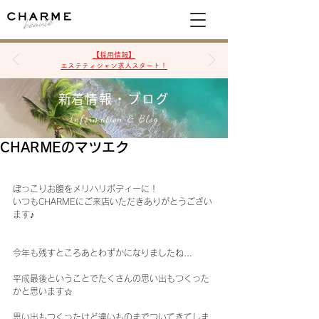
空席確認&予約
【採用情報】
エステティシャン求人スタート！
​新着情報・ブログ
Information & Blog
CHARMEのマツエク
ぽっこりお腹をメリハリボディーに！
いつもCHARMEにご来店いただきありがとうござい
ます♪
今年も残すところあとわずかになりましたね…
平成最後ということでたくさんの思い出もつくった
かと思います☆
思い出もつくったけど違いものまでついてきてしま