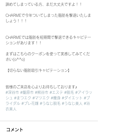
諦めてしまっている方、まだ大丈夫ですよ！！
CHARMEで今年ついてしまった脂肪を撃退いたしま
しょう！！！
CHARMEでは脂肪を短期間で撃退できるキャビテー
ションがあります！！
まずはこちらのクーポンを使って実感してみてくだ
さい(o^^o)
【切らない脂肪吸引キャビテーション】
皆様のご来店を心よりお待ちしております♪
#深谷市
#籠原市
#熊谷市
#エステ
#脱毛
#アイラッ
シュ
#まつエク
#マツエク
#痩身
#ダイエット
#ブ
ライダル
#プレ花嫁
#うなじ脱毛
#うなじ美人
#浴
衣美人
コメント