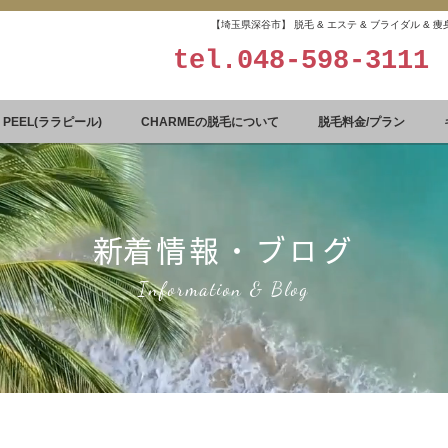
【埼玉県深谷市】 脱毛 & エステ & ブライダル &
tel.
048-598-3111
A PEEL(ララピール)
CHARMEの脱毛について
脱毛料金/プラン
​新着情報・ブログ
Information & Blog