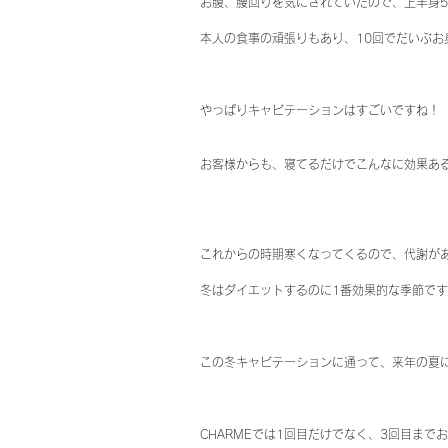
お腹、腰回りを気にされていたので、上半身5
本人の食事の頑張りもあり、10回でだいぶお
やっぱりキャビテーションはすごいですね！
お客様からも、寝てるだけでこんなに効果あ
これからの時期寒くなってくるので、代謝が
冬はダイエットするのに1番効果的な季節で
この冬キャビテーションに通って、来年の夏
CHARMEでは1回目だけでなく、3回目ま