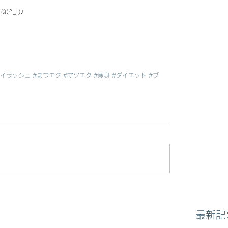
^_-)♪
アイラッシュ
#まつエク
#マツエク
#痩身
#ダイエット
#ブ
最新記