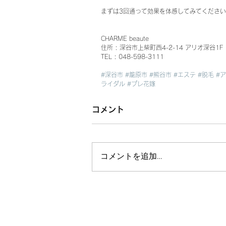
まずは3回通って効果を体感してみてくださいね(
CHARME beaute
住所 : 深谷市上柴町西4-2-14 アリオ深谷1F
TEL : 048-598-3111
#深谷市
#籠原市
#熊谷市
#エステ
#脱毛
#
ライダル
#プレ花嫁
コメント
コメントを追加…