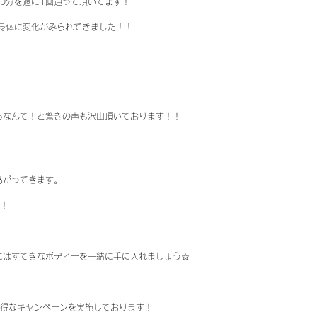
0分を週に1回通って頂いてます！
身体に変化がみられてきました！！
るなんて！と驚きの声も沢山頂いております！！
あがってきます。
す！
にはすてきなボディーを一緒に手に入れましょう☆
でお得なキャンペーンを実施しております！