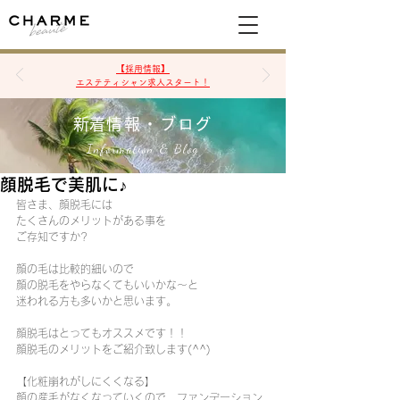
空席確認&予約
【採用情報】
エステティシャン求人スタート！
​新着情報・ブログ
Information & Blog
顔脱毛で美肌に♪
皆さま、顔脱毛には
たくさんのメリットがある事を
ご存知ですか?
顔の毛は比較的細いので
顔の脱毛をやらなくてもいいかな～と
迷われる方も多いかと思います。
顔脱毛はとってもオススメです！！
顔脱毛のメリットをご紹介致します(^^)
【化粧崩れがしにくくなる】
顔の産毛がなくなっていくので、ファンデーション