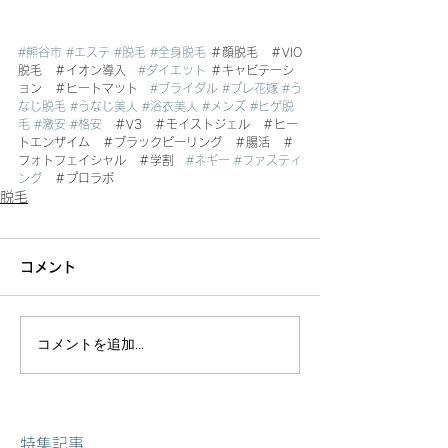
#熊谷市
#エステ
#脱毛
#全身脱毛
 ＃顔脱毛　＃VIO
脱毛　＃イオン導入　
#ダイエット
 ＃キャビテーシ
ョン　＃ヒートマット　
#ブライダル
#プレ花嫁
#う
なじ脱毛
#うなじ美人
#浴衣美人
#メンズ
#ヒゲ脱
毛
#激安
#格安
　＃V3　＃モイストジェル　＃ヒー
トエンザイム　＃ブラックピーリング　＃腸活　＃
フォトフェイシャル　＃学割　
#ネギー
#ファスティ
ング
　＃プロラボ
脱毛
コメント
コメントを追加…
特集記事