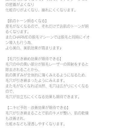
の密着がよくなり
化粧のりがよくなり、崩れにくくなります。
【肌のトーン明るくなる】
産毛がなくなるので、それだけでお肌のトーンが明
るくなります。
またCHARMEの脱毛マシーンでは脱毛と同時にイオ
ン導入も行う為、
よら美白、美肌効果が高まります♪
【毛穴引き締め効果が期待できる】
毛穴の中の黒い部分が脱毛レーザーの照射をすると
除去されることから、
肌の黒ずみが全体的に薄くみえるようになるため、
毛穴が引き締まったようにみえます。
また毛がなくなれば当然、毛穴は広がりにくくなる
ので、
毛穴が目立ちにくくなる効果も期待できます。
【ニキビ予防・改善効果が期待できる】
毛穴が引き締まることで肌のキメが整い、肌の乾燥
も改善され、
化粧水なども浸透しやすくなります。