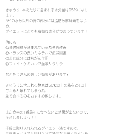
きゅうり1本あたりに含まれる水分量は95%になり
ます。
5%の水分以外の身の部分には脂肪分解酵素をはじ
め、
ダイエットにとても有効な成分がつまっています！
他にも
◎食物繊維が含まれている為便通改善
◎バランスの良いミネラルで疲労回復
◎苦味成分には抗がん作用
◎フェイトケミカルで血液サラサラ
などたくさんの嬉しい効果があります♪
きゅうりに含まれる酵素は50℃以上の熱を2分以上
与えると壊れてしまう為、
生で食べるのをおすすめ致します。
また食事の1番最初に食べないと効果が出ないので、
注意しましょう！！
手軽に取り入れられるダイエット法ですので、
是非明日からでも取り入れて綺麗なボディラインを