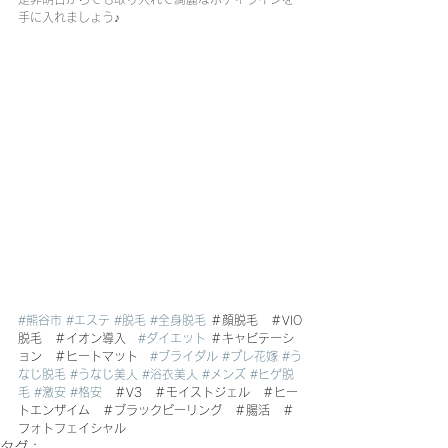
手に入れましょう♪
#熊谷市
#エステ
#脱毛
#全身脱毛
 ＃顔脱毛　＃VIO
脱毛　＃イオン導入　
#ダイエット
 ＃キャビテーシ
ョン　＃ヒートマット　
#ブライダル
#プレ花嫁
#う
なじ脱毛
#うなじ美人
#浴衣美人
#メンズ
#ヒゲ脱
毛
#激安
#格安
　＃V3　＃モイストジェル　＃ヒー
トエンザイム　＃ブラックピーリング　＃腸活　＃
フォトフェイシャル
タグ：