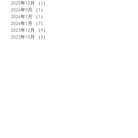
2025年12月
（1）
1件の記事
2024年9月
（1）
1件の記事
2024年7月
（1）
1件の記事
2024年1月
（7）
7件の記事
2023年12月
（9）
9件の記事
2023年10月
（2）
2件の記事
2023年9月
（8）
8件の記事
2023年6月
（10）
10件の記事
2023年5月
（4）
4件の記事
2023年4月
（4）
4件の記事
2023年3月
（5）
5件の記事
2023年2月
（8）
8件の記事
タグから検索
51件の記事
49件の記事
47件の記事
39件の記事
深谷市
（51）
熊谷市
（49）
籠原
（47）
格安
（39）
37件の記事
28件の記事
27件の記事
脱毛
（37）
エステ
（28）
キャビテーション
（27）
24件の記事
21件の記事
18件の記事
ダイエット
（24）
ブライダル
（21）
ヒゲ脱毛
（18）
17件の記事
16件の記事
16件の記事
イオン導入
（17）
うなじ脱毛
（16）
顔脱毛
（16）
14件の記事
13件の記事
13件の記事
メンズ
（14）
ポイント還元
（13）
地域通貨
（13）
12件の記事
12件の記事
11件の記事
VIO脱毛
（12）
ネギー
（12）
全身脱毛
（11）
3件の記事
2件の記事
ブラックピーリング
（3）
フォトフェイシャル
（2）
2件の記事
2件の記事
2件の記事
モイストジェル
（2）
浴衣美人
（2）
激安
（2）