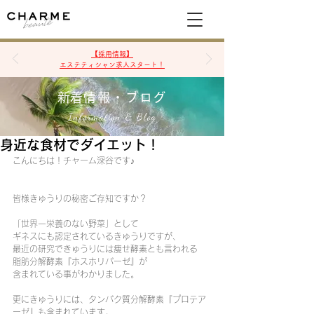
空席確認&予約
【採用情報】
エステティシャン求人スタート！
​新着情報・ブログ
Information & Blog
身近な食材でダイエット！
こんにちは！チャーム深谷です♪
皆様きゅうりの秘密ご存知ですか？
「世界一栄養のない野菜」として
ギネスにも認定されているきゅうりですが、
最近の研究できゅうりには痩せ酵素とも言われる
脂肪分解酵素『ホスホリパーゼ』が
含まれている事がわかりました。
更にきゅうりには、タンパク質分解酵素『プロテア
ーゼ』も含まれています。