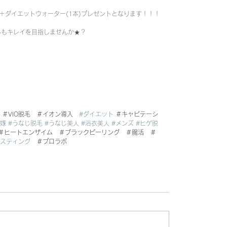
)＋ダイエットウォーター(1本)プレゼントとなります！！！
からもキレイを目指しませんか★？
　＃VIO脱毛　＃イオン導入　
#ダイエット
 ＃キャビテーシ
花嫁
#うなじ脱毛
#うなじ美人
#浴衣美人
#メンズ
#ヒゲ脱
　＃ヒートエンザイム　＃ブラックピーリング　＃腸活　＃
ァスティング
　＃プロラボ