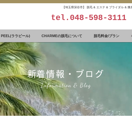
【埼玉県深谷市】 脱毛 & エステ & ブライダル &
tel.
048-598-3111
A PEEL(ララピール)
CHARMEの脱毛について
脱毛料金/プラン
​新着情報・ブログ
Information & Blog