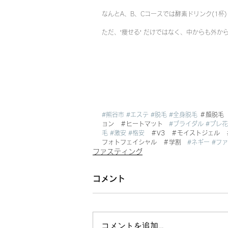
なんとA、B、Cコースでは酵素ドリンク(1杯
ただ、‘痩せる‘ だけではなく、中からも外
#熊谷市
#エステ
#脱毛
#全身脱毛
 ＃顔脱毛
ョン　＃ヒートマット　
#ブライダル
#プレ
毛
#激安
#格安
　＃V3　＃モイストジェル
フォトフェイシャル　＃学割　
#ネギー
#フ
ファスティング
コメント
コメントを追加…