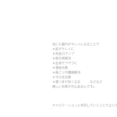
他にも腸内がキレイになることで
＊肌がキレイに
＊免疫力アップ
＊疲労感解消
＊血液サラサラに
＊便秘改善
＊肩こりや腰痛解消
＊冷え性改善
＊寝つきが良くなる　　　などなど
嬉しい効果が沢山あるんです♪
キャビテーションと併用していくことでより