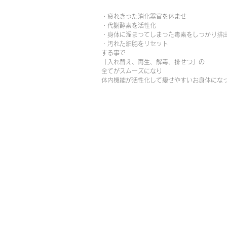
・疲れきった消化器官を休ませ
・代謝酵素を活性化
・身体に溜まってしまった毒素をしっかり排
・汚れた細胞をリセット
する事で
「入れ替え、再生、解毒、排せつ」の
全てがスムーズになり
体内機能が活性化して痩せやすいお身体にな