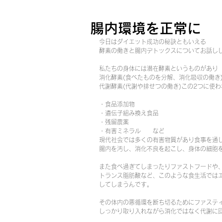
腸内環境を正常に
今日はダイエット成功の秘訣ともいえる
酵素の働きと腸内デトックスについてお話し
私たちの身体には潜在酵素というものがあり
消化酵素(食べたものを分解、消化吸収の働き
代謝酵素(代謝や排せつの働き)この2つに使
・食品添加物
・遺伝子組み換え食品
・残留農薬
・有害ミネラル　　など
現代社会では多くの有害物質があり食事を通
腸内を汚し、消化不良を起こし、身体の細胞
また食べ過ぎてしまったりファストフードや
トランス脂肪酸など、このような食生活では
してしまうんです。
その体内の悪循環を断ち切るためにファスティ
しっかり取り入れながら消化ではなく代謝に