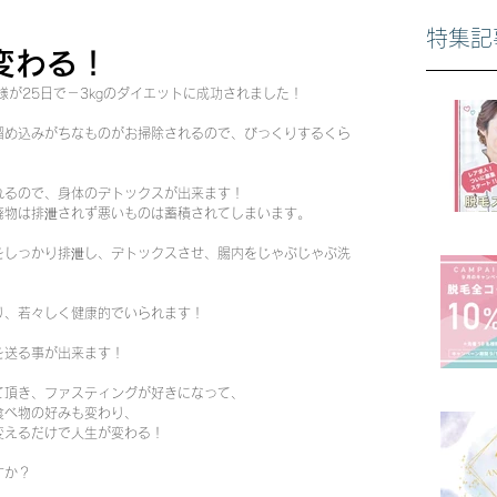
特集記
変わる！
様が25日で－3kgのダイエットに成功されました！
溜め込みがちなものがお掃除されるので、びっくりするくら
れるので、身体のデトックスが出来ます！
廃物は排泄されず悪いものは蓄積されてしまいます。
をしっかり排泄し、デトックスさせ、腸内をじゃぶじゃぶ洗
り、若々しく健康的でいられます！
を送る事が出来ます！
て頂き、ファスティングが好きになって、
食べ物の好みも変わり、
変えるだけで人生が変わる！
すか？