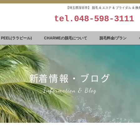
【埼玉県深谷市】 脱毛 & エステ & ブライダル &
tel.
048-598-3111
A PEEL(ララピール)
CHARMEの脱毛について
脱毛料金/プラン
​新着情報・ブログ
Information & Blog