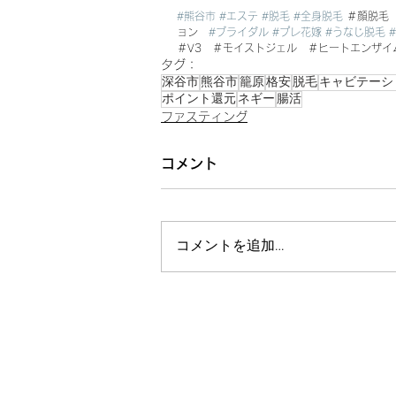
#熊谷市
#エステ
#脱毛
#全身脱毛
 ＃顔脱毛
ョン　
#ブライダル
#プレ花嫁
#うなじ脱毛
＃V3　＃モイストジェル　＃ヒートエンザイ
タグ：
深谷市
熊谷市
籠原
格安
脱毛
キャビテーシ
ポイント還元
ネギー
腸活
ファスティング
コメント
コメントを追加…