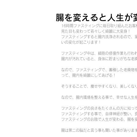
腸を変えると人生が
16時間ファスティングに毎日取り組んだお客
見た目も変わって若々しく綺麗に大変身！
ファスティングすると腸内洗浄されるので、
いの変化が起こります！
ファスティング中は、細胞の修復作業も行わ
腸内が汚れていると、身体に貯まりがちな老
なので、ファスティングで、蓄積した老廃物
って、腸内を綺麗にしてあげる！
そうすることで、痩せやすくなり、美しくな
なので、腸内環境を整える事で、幸せな人生
ファスティングの良さをたくさんの方に知っ
ファスティングする事で、自律神経が整い、
ファスティングのお陰で人生が変わる、腸を
腸は第二の脳だと言う事も聞いた事がありま