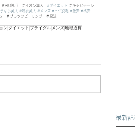
　＃VIO脱毛　＃イオン導入　
#ダイエット
 ＃キャビテーシ
#うなじ美人
#浴衣美人
#メンズ
#ヒゲ脱毛
#激安
#格安
ム　＃ブラックピーリング　＃腸活
ョン
ダイエット
ブライダル
メンズ
地域通貨
最新記