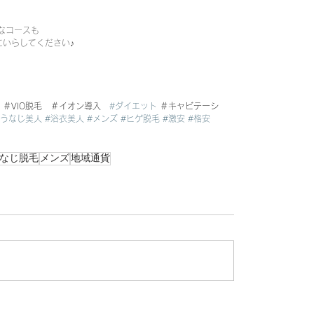
なコースも
いらしてください♪
　＃VIO脱毛　＃イオン導入　
#ダイエット
 ＃キャビテーシ
#うなじ美人
#浴衣美人
#メンズ
#ヒゲ脱毛
#激安
#格安
なじ脱毛
メンズ
地域通貨