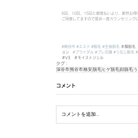
6回、10回、15回と都度払いより、断然お得
ご用意してますので是非一度カウンセリングに
#熊谷市
#エステ
#脱毛
#全身脱毛
 ＃顔脱毛
ョン　
#ブライダル
#プレ花嫁
#うなじ脱毛
＃V3　＃モイストジェル
タグ：
深谷市
熊谷市
格安
脱毛
ヒゲ脱毛
顔脱毛
う
コメント
コメントを追加…