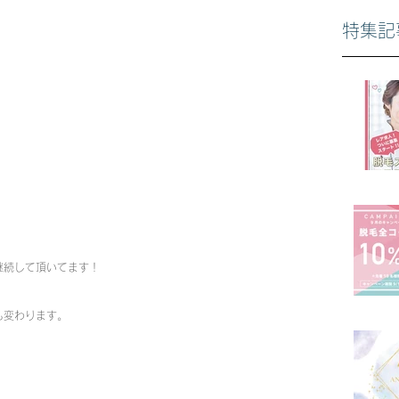
特集記
。
！
継続して頂いてます！
も変わります。