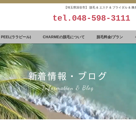
【埼玉県深谷市】 脱毛 & エステ & ブライダル &
tel.
048-598-3111
A PEEL(ララピール)
CHARMEの脱毛について
脱毛料金/プラン
​新着情報・ブログ
Information & Blog