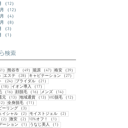
月
（12）
12件の記事
2月
（12）
12件の記事
1月
（4）
4件の記事
0月
（8）
8件の記事
月
（3）
3件の記事
月
（1）
1件の記事
ら検索
51件の記事
49件の記事
47件の記事
39件の記事
51）
熊谷市
（49）
籠原
（47）
格安
（39）
37件の記事
28件の記事
27件の記事
）
エステ
（28）
キャビテーション
（27）
24件の記事
21件の記事
ト
（24）
ブライダル
（21）
18件の記事
17件の記事
（18）
イオン導入
（17）
16件の記事
16件の記事
14件の記事
毛
（16）
顔脱毛
（16）
メンズ
（14）
13件の記事
13件の記事
12件の記事
還元
（13）
地域通貨
（13）
VIO脱毛
（12）
12件の記事
11件の記事
12）
全身脱毛
（11）
3件の記事
ピーリング
（3）
2件の記事
2件の記事
ェイシャル
（2）
モイストジェル
（2）
2件の記事
2件の記事
1件の記事
（2）
激安
（2）
10%オフ！
（1）
1件の記事
1件の記事
ンデーション
（1）
うなじ美人
（1）