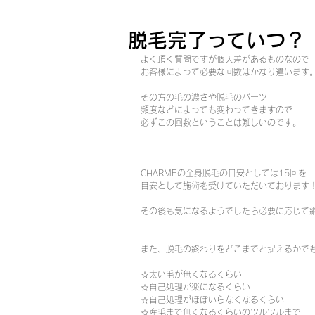
脱毛完了っていつ？
よく頂く質問ですが個人差があるものなので
お客様によって必要な回数はかなり違います
その方の毛の濃さや脱毛のパーツ
頻度などによっても変わってきますので
必ずこの回数ということは難しいのです。
CHARMEの全身脱毛の目安としては15回を
目安として施術を受けていただいております
その後も気になるようでしたら必要に応じて
また、脱毛の終わりをどこまでと捉えるかで
☆太い毛が無くなるくらい
☆自己処理が楽になるくらい
☆自己処理がほぼいらなくなるくらい
☆産毛まで無くなるくらいのツルツルまで