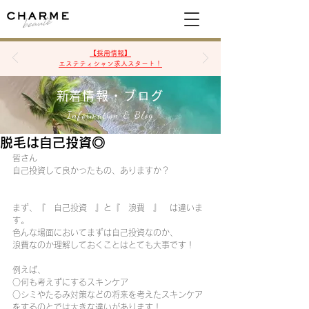
空席確認&予約
【採用情報】
エステティシャン求人スタート！
​新着情報・ブログ
Information & Blog
脱毛は自己投資◎
皆さん
自己投資して良かったもの、ありますか？
まず、『　自己投資　』と『　浪費　』　は違いま
す。
色んな場面においてまずは自己投資なのか、
浪費なのか理解しておくことはとても大事です！
例えば、
○何も考えずにするスキンケア　
○シミやたるみ対策などの将来を考えたスキンケア
をするのとでは大きな違いがあります！