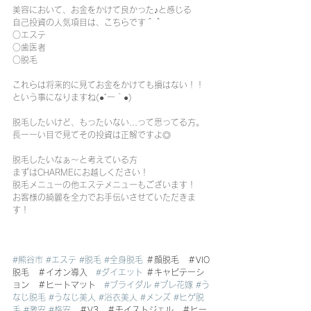
美容において、お金をかけて良かった♪と感じる
自己投資の人気項目は、こちらです＾＾
○エステ
○歯医者
○脱毛
これらは将来的に見てお金をかけても損はない！！
という事になりますね(●´ー｀●)
脱毛したいけど、もったいない...って思ってる方。
長ーーい目で見てその投資は正解ですよ◎
脱毛したいなぁ～と考えている方
まずはCHARMEにお越しください！
脱毛メニューの他エステメニューもございます！
お客様の綺麗を全力でお手伝いさせていただきま
す！
#熊谷市
#エステ
#脱毛
#全身脱毛
 ＃顔脱毛　＃VIO
脱毛　＃イオン導入　
#ダイエット
 ＃キャビテーシ
ョン　＃ヒートマット　
#ブライダル
#プレ花嫁
#う
なじ脱毛
#うなじ美人
#浴衣美人
#メンズ
#ヒゲ脱
毛
#激安
#格安
　＃V3　＃モイストジェル　＃ヒー