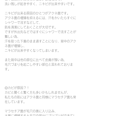
洗い残しが起きやすく、ニキビが出来やすいです。
ニキビが出来る原因のひとつがアクネ菌です。
アクネ菌の増殖を抑えるには、汗をかいたらすぐに
シャワーで流すなどして、
肌を清潔にしておくことが大切です。
ですが外出先などではすぐにシャワーで流すことが
難しい為、
汗を吸った下着のまま過すことになり、背中のアク
ネ菌が増殖し、
ニキビが出来やすくなってしまいます。
また背中は他の部位に比べて皮膚が厚い為、
毛穴づまりを起こしやすい部位と言われておりま
す。
◎カビが原因？！
カビと聞くと驚く方も多いかもしれませんが、
私たちの肌にはアクネ菌と同様にマラセチア菌も常
在しています。
マラセチア菌が毛穴の奥に入り込み、
大量に増殖すると毛穴の部分にブツブツができてし