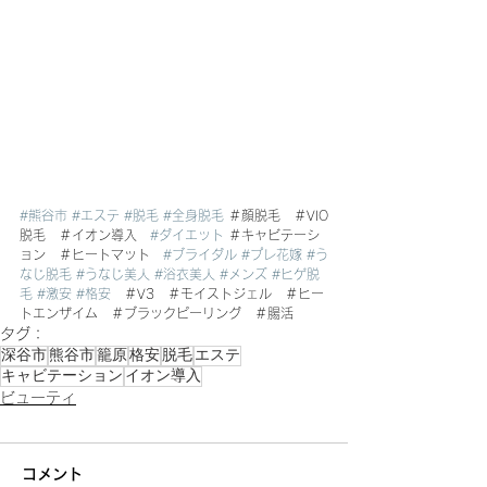
#熊谷市
#エステ
#脱毛
#全身脱毛
 ＃顔脱毛　＃VIO
脱毛　＃イオン導入　
#ダイエット
 ＃キャビテーシ
ョン　＃ヒートマット　
#ブライダル
#プレ花嫁
#う
なじ脱毛
#うなじ美人
#浴衣美人
#メンズ
#ヒゲ脱
毛
#激安
#格安
　＃V3　＃モイストジェル　＃ヒー
トエンザイム　＃ブラックピーリング　＃腸活
タグ：
深谷市
熊谷市
籠原
格安
脱毛
エステ
キャビテーション
イオン導入
ビューティ
コメント