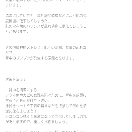
まいます。
清潔にしていても、紫外線や乾燥などにより肌の免
疫機能が低下してしまうと、
肌の常在菌のバランスが乱れ過剰に増えてしまうこ
とがあります。
その他精神的ストレス、肌への刺激、食事の乱れな
どで
背中のブツブツが発生する原因となります。
対策方法↓↓
・背中を清潔にする
アクネ菌やカビの繁殖を防ぐために、背中を綺麗に
することを心がけて下さい。
汗拭きシートや下着の替えなどを持参して背中を清
潔に保ちましょう！！
※ゴシゴシ拭くと刺激になって悪化してしまう恐れ
がありますので、優しく拭きましょう。