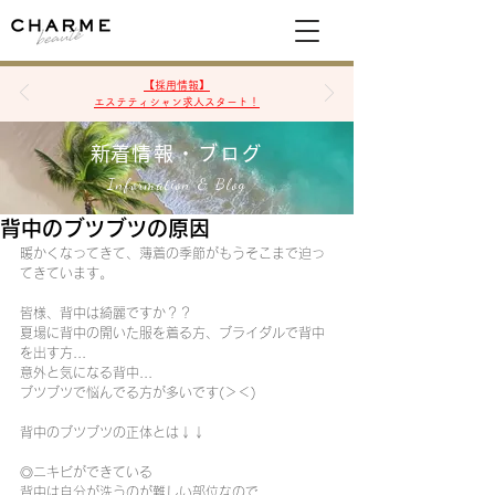
空席確認&予約
【採用情報】
エステティシャン求人スタート！
​新着情報・ブログ
Information & Blog
背中のブツブツの原因
暖かくなってきて、薄着の季節がもうそこまで迫っ
てきています。
皆様、背中は綺麗ですか？？
夏場に背中の開いた服を着る方、ブライダルで背中
を出す方...
意外と気になる背中...
ブツブツで悩んでる方が多いです(＞＜)
背中のブツブツの正体とは↓↓
◎ニキビができている
背中は自分が洗うのが難しい部位なので、