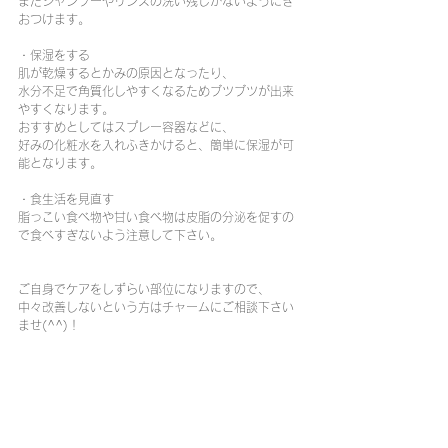
またシャンプーやリンスの洗い残しがないようにき
おつけます。
・保湿をする
肌が乾燥するとかみの原因となったり、
水分不足で角質化しやすくなるためブツブツが出来
やすくなります。
おすすめとしてはスプレー容器などに、
好みの化粧水を入れふきかけると、簡単に保湿が可
能となります。
・食生活を見直す
脂っこい食べ物や甘い食べ物は皮脂の分泌を促すの
で食べすぎないよう注意して下さい。
ご自身でケアをしずらい部位になりますので、
中々改善しないという方はチャームにご相談下さい
ませ(^^)！