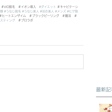
　＃VIO脱毛　＃イオン導入　
#ダイエット
 ＃キャビテーシ
花嫁
#うなじ脱毛
#うなじ美人
#浴衣美人
#メンズ
#ヒゲ脱
　＃ヒートエンザイム　＃ブラックピーリング　＃腸活　＃
ァスティング
　＃プロラボ
最新記