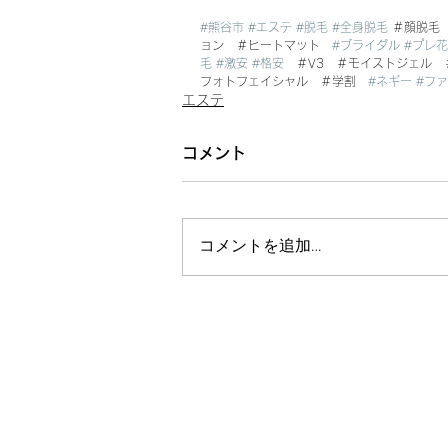
#熊谷市
#エステ
#脱毛
#全身脱毛
 ＃顔脱毛
ョン　＃ヒートマット　
#ブライダル
#プレ
毛
#激安
#格安
　＃V3　＃モイストジェル
フォトフェイシャル　＃学割　
#ネギー
#フ
エステ
コメント
コメントを追加…