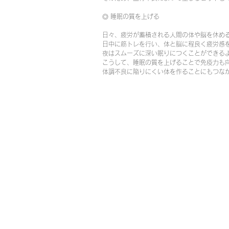
◎ 睡眠の質を上げる
日々、疲労が蓄積される人間の体や脳を休め
日中に筋トレを行い、体と脳に程良く疲労感
夜はスムーズに深い眠りにつくことができる
こうして、睡眠の質を上げることで免疫力も
体調不良に陥りにくい体を作ることにもつな