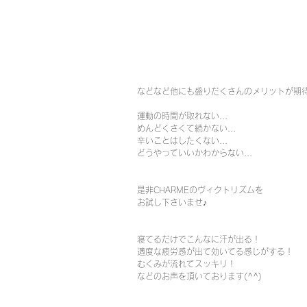
などなど他にも盛りだくさんのメリットが期待出
運動の時間が取れない...
めんどくさくて続かない...
辛いことはしたくない...
どうやっていいかわからない...
是非CHARMEのヴィクトリズムを
お試し下さいませ♪
寝てるだけでこんなに汗が出る！
適度な疲労感が出て効いてる感じがする！
むくみが流れてスッキリ！
などのお声を頂いております(^^)