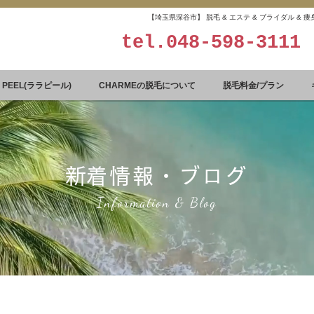
【埼玉県深谷市】 脱毛 & エステ & ブライダル &
tel.
048-598-3111
A PEEL(ララピール)
CHARMEの脱毛について
脱毛料金/プラン
​新着情報・ブログ
Information & Blog