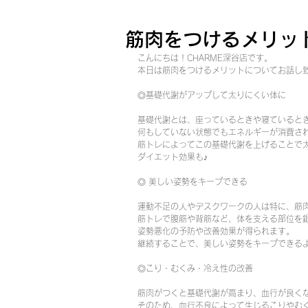
筋肉をつけるメリッ
こんにちは！CHARME深谷店です。
本日は筋肉をつけるメリットについてお話し致し
◎基礎代謝がアップして太りにくい体に
基礎代謝とは、座っているときや寝ていると
何もしていない状態でもエネルギーが消費さ
筋トレによってこの基礎代謝を上げることで
ダイエット効果も♪
◎ 美しい姿勢をキープできる
運動不足の人やデスクワークの人は特に、筋
筋トレで腹筋や背筋など、体を支える部位を
姿勢悪化の予防や改善効果が得られます。
継続することで、美しい姿勢をキープできる
◎こり・むくみ・冷え性の改善
筋肉がつくと基礎代謝が高まり、血行が良く
そのため、血行不良によって生じるこりやむ