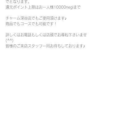
でとなります。
還元ポイント上限はお一人様10000negiまで
チャーム深谷店でもご使用頂けます♪
商品でもコースでも可能です！
詳しくはお電話もしくは店頭でお尋ね下さいませ
(^^)
皆様のご来店スタッフ一同お待ちしております♪