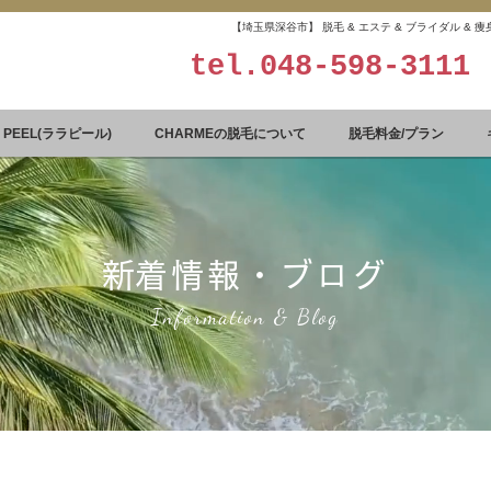
【埼玉県深谷市】 脱毛 & エステ & ブライダル &
tel.
048-598-3111
A PEEL(ララピール)
CHARMEの脱毛について
脱毛料金/プラン
​新着情報・ブログ
Information & Blog