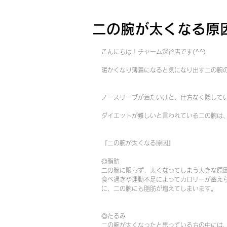
二の腕が太くなる原
こんにちは！チャーム深谷店です(^^)
暖かくなり薄着になると気になり出す二の腕のお
ノースリーブが着たいけど、仕方なく隠して
ダイエットが難しいと言われている二の腕は
『二の腕が太くなる原因』
◎脂肪
二の腕に限らず、太くなってしまう大きな原
食べ過ぎや運動不足によってカロリーが蓄え
に、二の腕にも脂肪が増えてしまいます。
◎たるみ
二の腕が太くなったと思っている方の中には