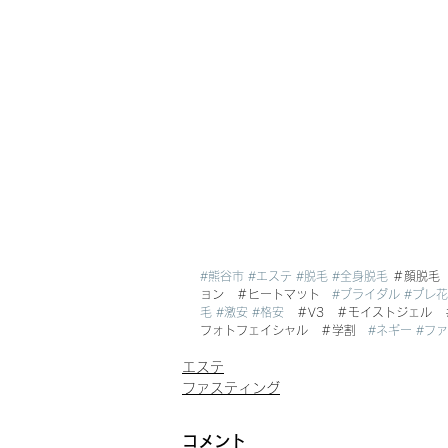
#熊谷市
#エステ
#脱毛
#全身脱毛
 ＃顔脱毛
ョン　＃ヒートマット　
#ブライダル
#プレ
毛
#激安
#格安
　＃V3　＃モイストジェル
フォトフェイシャル　＃学割　
#ネギー
#フ
エステ
ファスティング
コメント