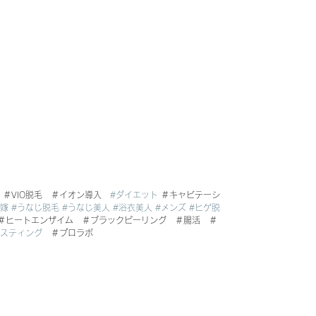
　＃VIO脱毛　＃イオン導入　
#ダイエット
 ＃キャビテーシ
花嫁
#うなじ脱毛
#うなじ美人
#浴衣美人
#メンズ
#ヒゲ脱
　＃ヒートエンザイム　＃ブラックピーリング　＃腸活　＃
ァスティング
　＃プロラボ