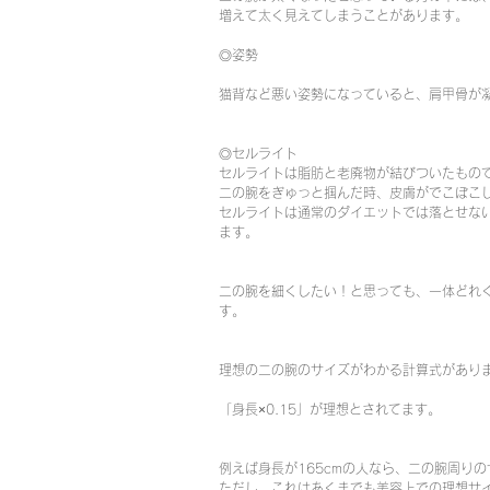
増えて太く見えてしまうことがあります。
◎姿勢
猫背など悪い姿勢になっていると、肩甲骨が
◎セルライト
セルライトは脂肪と老廃物が結びついたもの
二の腕をぎゅっと掴んだ時、皮膚がでこぼこ
セルライトは通常のダイエットでは落とせな
ます。
二の腕を細くしたい！と思っても、一体どれ
す。
理想の二の腕のサイズがわかる計算式があり
「身長×0.15」が理想とされてます。
例えば身長が165cmの人なら、二の腕周りの
ただし、これはあくまでも美容上での理想サ