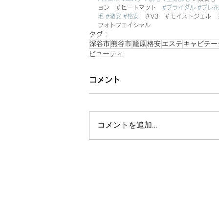
ョン　＃ヒートマット　
#ブライダル
#プレ
毛
#激安
#格安
　＃V3　＃モイストジェル
フォトフェイシャル
タグ：
深谷市
熊谷市
籠原
格安
エステ
キャビテー
ビューティ
コメント
コメントを追加…