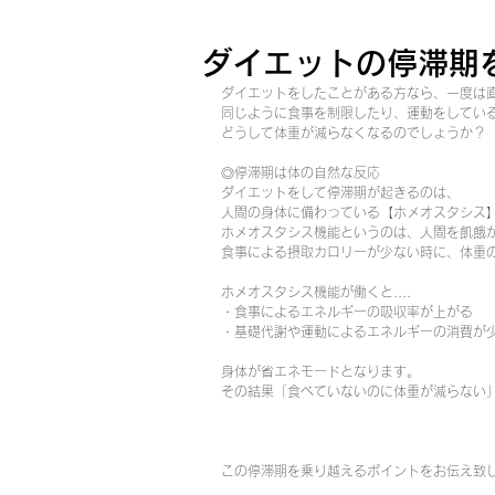
ダイエットの停滞期
ダイエットをしたことがある方なら、一度は直
同じように食事を制限したり、運動をしてい
どうして体重が減らなくなるのでしょうか？
◎停滞期は体の自然な反応
ダイエットをして停滞期が起きるのは、
人間の身体に備わっている【ホメオスタシス
ホメオスタシス機能というのは、人間を飢餓
食事による摂取カロリーが少ない時に、体重
ホメオスタシス機能が働くと....
・食事によるエネルギーの吸収率が上がる
・基礎代謝や運動によるエネルギーの消費が
身体が省エネモードとなります。
その結果「食べていないのに体重が減らない
この停滞期を乗り越えるポイントをお伝え致しま