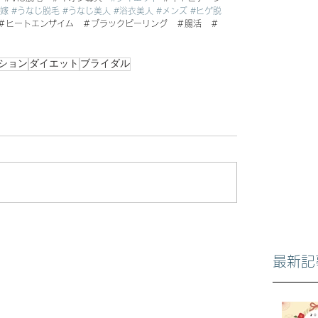
花嫁
#うなじ脱毛
#うなじ美人
#浴衣美人
#メンズ
#ヒゲ脱
　＃ヒートエンザイム　＃ブラックピーリング　＃腸活　＃
ション
ダイエット
ブライダル
最新記