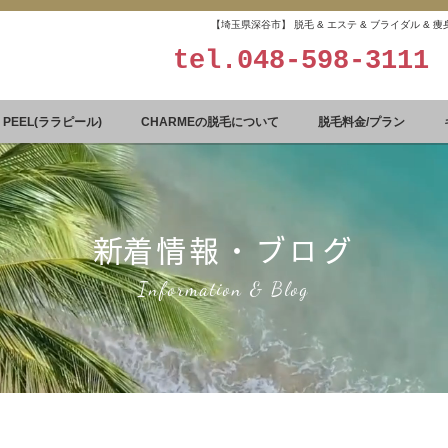
【埼玉県深谷市】 脱毛 & エステ & ブライダル &
tel.
048-598-3111
A PEEL(ララピール)
CHARMEの脱毛について
脱毛料金/プラン
​新着情報・ブログ
Information & Blog