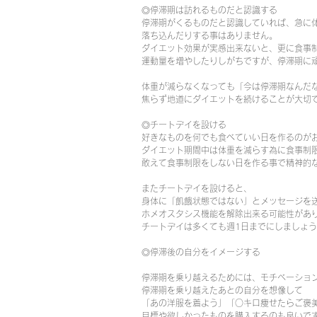
◎停滞期は訪れるものだと認識する
停滞期がくるものだと認識していれば、急に
落ち込んだりする事はありません。
ダイエット効果が実感出来ないと、更に食事
運動量を増やしたりしがちですが、停滞期に
体重が減らなくなっても「今は停滞期なんだ
焦らず地道にダイエットを続けることが大切
◎チートデイを設ける
好きなものを何でも食べていい日を作るのが
ダイエット期間中は体重を減らす為に食事制
敢えて食事制限をしない日を作る事で精神的
またチートデイを設けると、
身体に「飢餓状態ではない」とメッセージを
ホメオスタシス機能を解除出来る可能性があ
チートデイは多くても週1日までにしましょ
◎停滞後の自分をイメージする
停滞期を乗り越えるためには、モチベーショ
停滞期を乗り越えたあとの自分を想像して
「あの洋服を着よう」「○キロ痩せたらご褒
目標や欲しかったものを購入するのも良いで