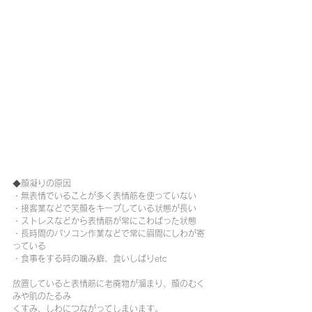
◆顔凝りの原因
・無表情でいることが多く表情筋を使っていない
・接客業などで笑顔をキープしている状態が長い
・ストレスなどから表情筋が常にこわばった状態
・長時間のパソコン作業などで常に眉間にしわが寄
っている
・食事をする時の噛み癖、食いしばりetc
放置していると表情筋に老廃物が溜まり、顔のむく
みや肌のたるみ
くすみ、しわにつながってしまいます。