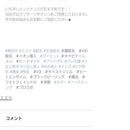
いち早いメンテナンスがおすすめです！！
当店ではマッサージやマシンをご用意しております♪
その他お悩みもお気軽にご相談ください★
#熊谷市
#エステ
#脱毛
#全身脱毛
 ＃顔脱毛　＃VIO
脱毛　＃イオン導入　
#ダイエット
 ＃キャビテーシ
ョン　＃ヒートマット　
#ブライダル
#プレ花嫁
#う
なじ脱毛
#うなじ美人
#浴衣美人
#メンズ
#ヒゲ脱
毛
#激安
#格安
　＃V3　＃モイストジェル　＃ヒー
トエンザイム　＃ブラックピーリング　＃腸活　＃
フォトフェイシャル　＃学割　
#ネギー
#ファスティ
ング
　＃プロラボ
エステ
コメント