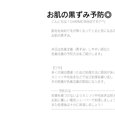
お肌の黒ずみ予防◎
こんにちは！CHARME深谷店です(^^)
脱毛を始めて毛が無くなってくると気になる
お肌の黒ずみ。
本日は色素沈着（黒ずみ）しやすい部位と
色素沈着の予防方法をご紹介します♪
【ワキ】
多くの場合間違った自己処理方法に原因があ
カミソリや毛抜きなどで自己処理を繰り返し
その刺激が色素沈着の原因になります。
ーー 予防方法 ーーーーーーーーーーーーー
皮膚を傷つけないようカミソリや毛抜きは控
お肌に優しい電気シェーバーで処理しましょ
また処理後は十分に保湿しましょう！
ーーーーーーーーーーーーーーーーーーーー