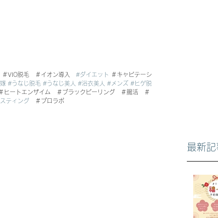
　＃VIO脱毛　＃イオン導入　
#ダイエット
 ＃キャビテーシ
花嫁
#うなじ脱毛
#うなじ美人
#浴衣美人
#メンズ
#ヒゲ脱
　＃ヒートエンザイム　＃ブラックピーリング　＃腸活　＃
ァスティング
　＃プロラボ
最新記