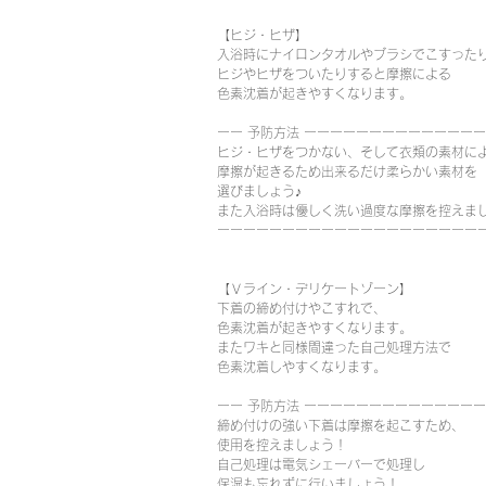
【ヒジ・ヒザ】　
入浴時にナイロンタオルやブラシでこすった
ヒジやヒザをついたりすると摩擦による
色素沈着が起きやすくなります。
ーー 予防方法 ーーーーーーーーーーーーー
ヒジ・ヒザをつかない、そして衣類の素材に
摩擦が起きるため出来るだけ柔らかい素材を
選びましょう♪
また入浴時は優しく洗い過度な摩擦を控えま
ーーーーーーーーーーーーーーーーーーーー
【Ｖライン・デリケートゾーン】
下着の締め付けやこすれで、
色素沈着が起きやすくなります。
またワキと同様間違った自己処理方法で
色素沈着しやすくなります。
ーー 予防方法 ーーーーーーーーーーーーーー
締め付けの強い下着は摩擦を起こすため、
使用を控えましょう！
自己処理は電気シェーバーで処理し　
保湿も忘れずに行いましょう！