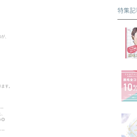
特集記
のが、
ります。
ーー
え、
う◎
ーー