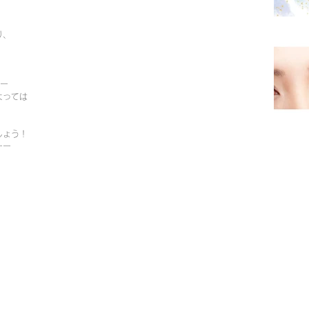
り、
ーー
よっては
しょう！
ーー