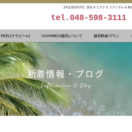
【埼玉県深谷市】 脱毛 & エステ & ブライダル &
tel.
048-598-3111
A PEEL(ララピール)
CHARMEの脱毛について
脱毛料金/プラン
​新着情報・ブログ
Information & Blog