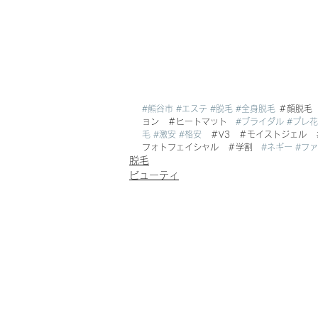
#熊谷市
#エステ
#脱毛
#全身脱毛
 ＃顔脱毛
ョン　＃ヒートマット　
#ブライダル
#プレ
毛
#激安
#格安
　＃V3　＃モイストジェル
フォトフェイシャル　＃学割　
#ネギー
#フ
脱毛
ビューティ