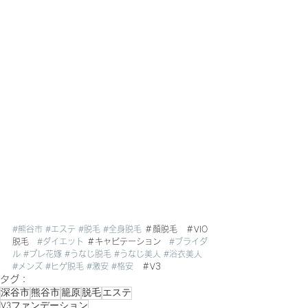
#熊谷市
#エステ
#脱毛
#全身脱毛
 ＃顔脱毛　＃VIO
脱毛　
#ダイエット
 ＃キャビテーション　
#ブライダ
ル
#プレ花嫁
#うなじ脱毛
#うなじ美人
#浴衣美人
#メンズ
#ヒゲ脱毛
#激安
#格安
　＃V3
タグ：
深谷市
熊谷市
籠原
脱毛
エステ
V3ファンデーション