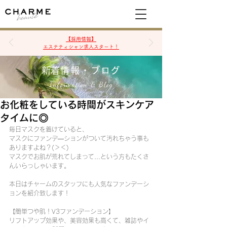
空席確認&予約
【採用情報】
エステティシャン求人スタート！
​新着情報・ブログ
Information & Blog
お化粧をしている時間がスキンケア
タイムに◎
毎日マスクを着けていると、
マスクにファンデ―ションがついて汚れちゃう事も
ありますよね？(＞＜)
マスクでお肌が荒れてしまって...という方もたくさ
んいらっしゃいます。
本日はチャームのスタッフにも人気なファンデーシ
ョンを紹介致します！
【簡単つや肌！V3ファンデーション】
リフトアップ効果や、美容効果も高くて、雑誌やイ