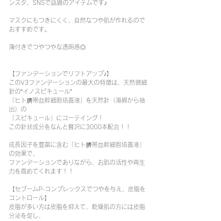
ンスタ、SNSで話題のアイテムです♪
マスクにもつきにくく、自然なつや肌が作れるので
おすすめです。
薄付きでつやつやな透明感◎
【ファンデーションでリフトアップ♪】
このV3ファンデーションの最大の特徴は、天然微細
針の“イノスピキュール”
「ヒト臍帯血幹細胞培養液」を天然針（海綿から抽
出）の
「スピキュール」にコーテイング！
この針状成分をなんと贅沢に3000本配合！！
成長因子を豊富に含む「ヒト臍帯血幹細胞培養液」
の効果で、
ファンデーションでありながら、お肌の活性や再生
力を高めてくれます！！
【セブームP-コンプレックスでつやを与え、皮脂を
コントロール】
皮脂が多い方は皮脂を抑えて、乾燥肌の方には皮脂
分泌を促し、