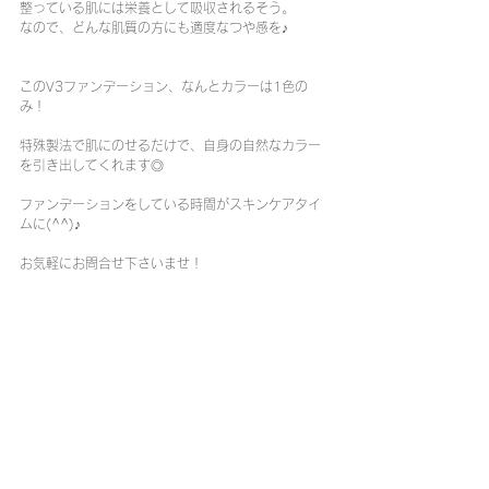
整っている肌には栄養として吸収されるそう。
なので、どんな肌質の方にも適度なつや感を♪
このV3ファンデーション、なんとカラーは1色の
み！
特殊製法で肌にのせるだけで、自身の自然なカラー
を引き出してくれます◎
ファンデーションをしている時間がスキンケアタイ
ムに(^^)♪
お気軽にお問合せ下さいませ！