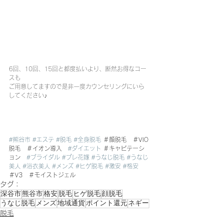
6回、10回、15回と都度払いより、断然お得なコー
スも
ご用意してますので是非一度カウンセリングにいら
してください♪
#熊谷市
#エステ
#脱毛
#全身脱毛
 ＃顔脱毛　＃VIO
脱毛　＃イオン導入　
#ダイエット
 ＃キャビテーシ
ョン　
#ブライダル
#プレ花嫁
#うなじ脱毛
#うなじ
美人
#浴衣美人
#メンズ
#ヒゲ脱毛
#激安
#格安
＃V3　＃モイストジェル
タグ：
深谷市
熊谷市
格安
脱毛
ヒゲ脱毛
顔脱毛
うなじ脱毛
メンズ
地域通貨
ポイント還元
ネギー
脱毛