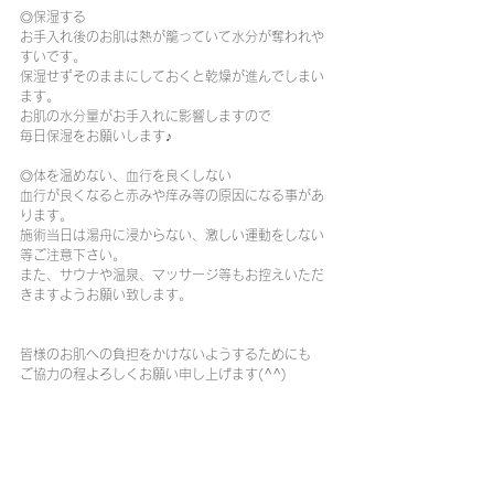
◎保湿する
お手入れ後のお肌は熱が籠っていて水分が奪われや
すいです。
保湿せずそのままにしておくと乾燥が進んでしまい
ます。
お肌の水分量がお手入れに影響しますので
毎日保湿をお願いします♪
◎体を温めない、血行を良くしない
血行が良くなると赤みや痒み等の原因になる事があ
ります。
施術当日は湯舟に浸からない、激しい運動をしない
等ご注意下さい。
また、サウナや温泉、マッサージ等もお控えいただ
きますようお願い致します。
皆様のお肌への負担をかけないようするためにも
ご協力の程よろしくお願い申し上げます(^^)