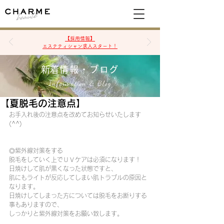
空席確認&予約
【採用情報】
エステティシャン求人スタート！
​新着情報・ブログ
Information & Blog
【夏脱毛の注意点】
お手入れ後の注意点を改めてお知らせいたします
(^^)
◎紫外線対策をする
脱毛をしていく上でＵＶケアは必須になります！
日焼けして肌が黒くなった状態ですと、
肌にもライトが反応してしまい肌トラブルの原因と
なります。
日焼けしてしまった方については脱毛をお断りする
事もありますので、
しっかりと紫外線対策をお願い致します。